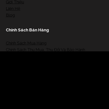
Giới Thiệu
Liên Hệ
Blog
Chính Sách Bán Hàng
Chính Sách Mua Hàng
Chính Sách Thu Mua, Thu Đổi Và Bảo Hành
Mạng Xã Hội
© 2026 - SaigonCarat Jewelry