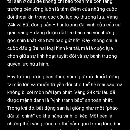
tài sản ở đâu để không chỉ bảo toàn mà còn tăng
trưởng bền vững luôn là tâm điểm của những cuộc
đối thoại kín trong các câu lạc bộ thượng lưu. Vàng
24k và Bất động sản – hai tượng đài vĩnh cửu của sự
giàu sang – đang được đặt lên bàn cân với những
góc nhìn khắt khe hơn bao giờ hết. Đây không chỉ là
cuộc đấu giữa hai loại hình khí tài, mà là cuộc lựa
chọn giữa sự linh hoạt tuyệt đối và sự bành trướng
quyền lực hữu hình.
Hãy tưởng tượng bạn đang nắm giữ một khối lượng
tài sản lớn và muốn truyền đời cho thế hệ mai sau mà
không bị xói mòn bởi lạm phát. Vàng 24k từ lâu đã
được mệnh danh là “vịnh tránh bão” an toàn nhất.
Trong khi đó, bất động sản lại giống như một “pháo
đài tài chính” có khả năng sinh lời kép. Một bên là
những thỏi vàng ròng có thể nằm gọn trong lòng bàn