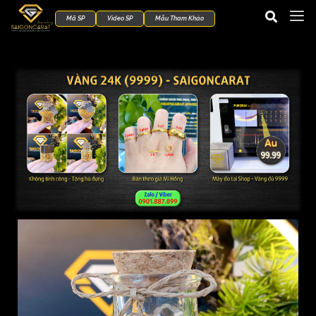
Mã SP
Video SP
Mẫu Tham Khảo