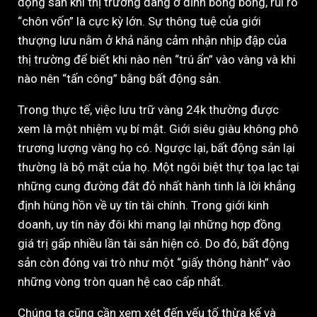
động sản khi thị trường đang ở đỉnh bong bóng, rủi ro
“chôn vốn” là cực kỳ lớn. Sự thông tuệ của giới
thượng lưu nằm ở khả năng cảm nhận nhịp đập của
thị trường để biết khi nào nên “trú ẩn” vào vàng và khi
nào nên “tấn công” bằng bất động sản.
Trong thực tế, việc lưu trữ vàng 24k thường được
xem là một nhiệm vụ bí mật. Giới siêu giàu không phô
trương lượng vàng họ có. Ngược lại, bất động sản lại
thường là bộ mặt của họ. Một ngôi biệt thự tọa lạc tại
những cung đường đắt đỏ nhất hành tinh là lời khẳng
định hùng hồn về uy tín tài chính. Trong giới kinh
doanh, uy tín này đôi khi mang lại những hợp đồng
giá trị gấp nhiều lần tài sản hiện có. Do đó, bất động
sản còn đóng vai trò như một “giấy thông hành” vào
những vòng tròn quan hệ cao cấp nhất.
Chúng ta cũng cần xem xét đến yếu tố thừa kế và