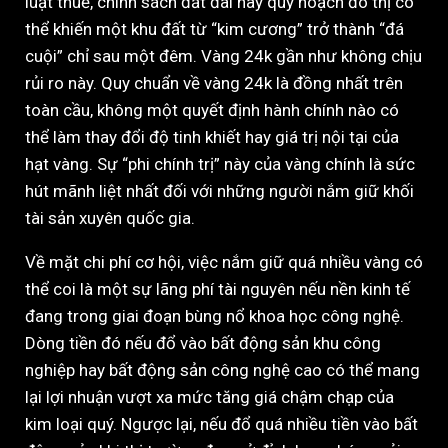
luật thuế, chính sách đất đai hay quy hoạch đô thị có
thể khiến một khu đất từ “kim cương” trở thành “đá
cuội” chỉ sau một đêm. Vàng 24k gần như không chịu
rủi ro này. Quy chuẩn về vàng 24k là đồng nhất trên
toàn cầu, không một quyết định hành chính nào có
thể làm thay đổi độ tinh khiết hay giá trị nội tại của
hạt vàng. Sự “phi chính trị” này của vàng chính là sức
hút mãnh liệt nhất đối với những người nắm giữ khối
tài sản xuyên quốc gia.
Về mặt chi phí cơ hội, việc nắm giữ quá nhiều vàng có
thể coi là một sự lãng phí tài nguyên nếu nền kinh tế
đang trong giai đoạn bùng nổ khoa học công nghệ.
Dòng tiền đó nếu đổ vào bất động sản khu công
nghiệp hay bất động sản công nghệ cao có thể mang
lại lợi nhuận vượt xa mức tăng giá chậm chạp của
kim loại quý. Ngược lại, nếu đổ quá nhiều tiền vào bất