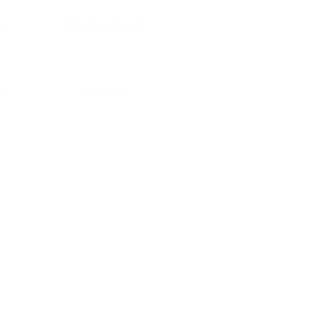
ền
Dây Chuyền Nữ
Nữ
Phụ Kiện
n phi mã từ các mô hình đầu tư
ầm trên tay một miếng kim loại
sự của thời gian. Nếu bạn từng
 không nằm ở sự may rủi, mà