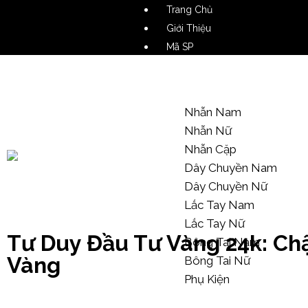
Trang Chủ
Giới Thiệu
Mã SP
Video SP
Mẫu Tham Khảo
Nhẫn Nam
Nhẫn Nữ
Nhẫn Cặp
Dây Chuyền Nam
Dây Chuyền Nữ
Kiến Thức Trang Sức
Lắc Tay Nam
Lắc Tay Nữ
Tư Duy Đầu Tư Vàng 24k: Ch
Bông Tai Nam
Vàng
Bông Tai Nữ
Phụ Kiện