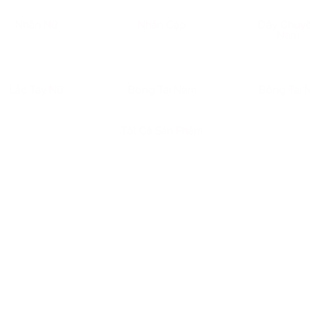
Nhẫn Nữ
Nhẫn Cặp
Dây Chuy
Nam
Lắc Tay Nữ
Bông Tai Nam
Bông Tai 
Tất Cả Sản Phẩm
óng mặt của chứng khoán hay những lời hứa hẹn về lợi nhuậ
 của sự an tâm. Sở hữu vàng không đơn thuần là việc bạn c
ang tính chiến lược của những người hiểu được giá trị thực 
một phần tài sản đáng kể dưới dạng vàng ròng, thì câu trả lời