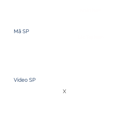
Nhẫn Nam
Tìm nhanh mã sản phẩm -> Click
Mã SP
Lắc Tay Nam
Xem nhanh video sản phẩm -> Click
Blog
Liên Hệ
Video SP
X
Giữa những cơn sóng dữ của tiền điện tử, sự biến động ch
mới nổi, vàng 24k vẫn đứng đó như một tượng đài bất biến
quý; đó là một triết lý sống khôn ngoan, một sự lựa chọn m
tự hỏi tại sao những người giàu có nhất thế giới luôn giữ 