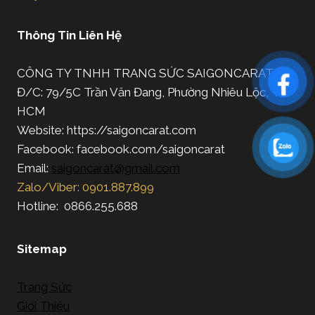
Thông Tin Liên Hệ
CÔNG TY TNHH TRANG SỨC SAIGONCARAT
Đ/C: 79/5C Trần Văn Đang, Phường Nhiêu Lộc, TP.
HCM
Website: https://saigoncarat.com
Facebook: facebook.com/saigoncarat
Email:
saigoncarat@gmail.com
Zalo/Viber: 0901.887.899
Hotline: 0866.255.688
Sitemap
Trang Sức
Giới Thiệu