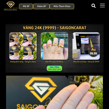
Mã SP
Video SP
Mẫu Tham Khảo