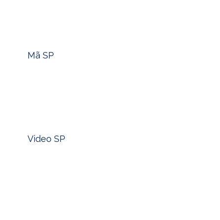
Tìm nhanh mã sản phẩm -> Click
Mã SP
Xem nhanh video sản phẩm -> Click
Video SP
Trong bối cảnh kinh tế toàn cầu luôn tiềm ẩn nhiều
biến động, việc tìm kiếm những kênh đầu tư an toàn,
bền vững đang ngày càng trở nên quan trọng. Một