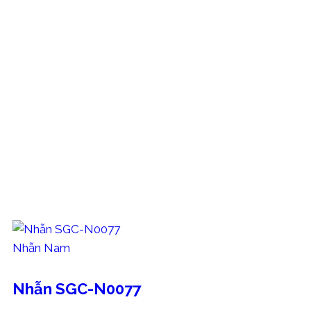
người bạn đồng hành đáng tin cậy trên con đường tích
trữ vàng của bạn.
Hãy bắt đầu sớm. Bởi mỗi phân vàng hôm nay, là một
bước gần hơn tới một tương lai tài chính ổn định và
vững chắc cho bạn và gia đình.
CÁC MẪU TRANG SỨC THAM KHẢO
Nhẫn Nam
Nhẫn SGC-N0077