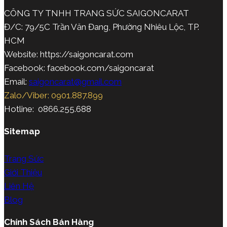
CÔNG TY TNHH TRANG SỨC SAIGONCARAT
Đ/C: 79/5C Trần Văn Đang, Phường Nhiêu Lộc, TP.
HCM
Website: https://saigoncarat.com
Facebook: facebook.com/saigoncarat
Email:
saigoncarat@gmail.com
Zalo/Viber: 0901.887.899
Hotline: 0866.255.688
Sitemap
Trang Sức
Giới Thiệu
Liên Hệ
Blog
Chính Sách Bán Hàng