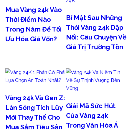
Mua Vàng 24k Vào
Bí Mật Sau Những
Thời Điểm Nào
Thỏi Vàng 24k Dập
Trong Năm Để Tối
Nổi: Câu Chuyện Về
Ưu Hóa Giá Vốn?
Giá Trị Trường Tồn
Tháng 8 5, 2026
Tháng 8 5, 2026
Vàng 24k Và Gen Z:
Giải Mã Sức Hút
Làn Sóng Tích Lũy
Của Vàng 24k
Mới Thay Thế Cho
Trong Văn Hóa Á
Mua Sắm Tiêu Sản