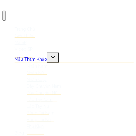
Trang Chủ
Giới Thiệu
Mã SP
Video SP
Mẫu Tham Khảo
Nhẫn Nam
Nhẫn Nữ
Nhẫn Cặp
Dây Chuyền Nam
Dây Chuyền Nữ
Lắc Tay Nam
Lắc Tay Nữ
Bông Tai Nam
Bông Tai Nữ
Phụ Kiện
Blog