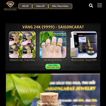
Mã SP
Video SP
Mẫu Tham Khảo