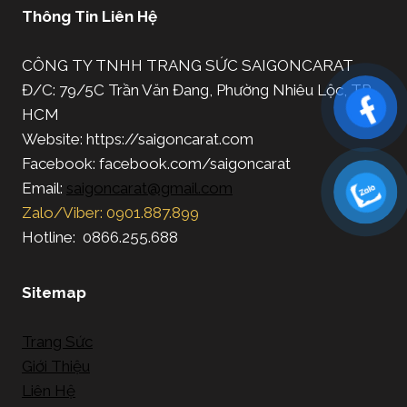
Thông Tin Liên Hệ
CÔNG TY TNHH TRANG SỨC SAIGONCARAT
Đ/C: 79/5C Trần Văn Đang, Phường Nhiêu Lộc, TP.
HCM
Website: https://saigoncarat.com
Facebook: facebook.com/saigoncarat
Email:
saigoncarat@gmail.com
Zalo/Viber: 0901.887.899
Hotline: 0866.255.688
Sitemap
Trang Sức
Giới Thiệu
Liên Hệ