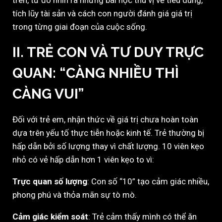
trên, từ đó nhìn ra những bài học thú vị về tiêu dùng,
tích lũy tài sản và cách con người đánh giá giá trị
trong từng giai đoạn của cuộc sống.
II. TRẺ CON VÀ TƯ DUY TRỰC
QUAN: “CÀNG NHIỀU THÌ
CÀNG VUI”
Đối với trẻ em, nhận thức về giá trị chưa hoàn toàn
dựa trên yếu tố thực tiễn hoặc kinh tế. Trẻ thường bị
hấp dẫn bởi số lượng thay vì chất lượng. 10 viên kẹo
nhỏ có vẻ hấp dẫn hơn 1 viên kẹo to vì:
Trực quan số lượng
: Con số “10” tạo cảm giác nhiều,
phong phú và thỏa mãn sự tò mò.
Cảm giác kiểm soát
: Trẻ cảm thấy mình có thể ăn