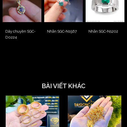
Dây chuyền SGC-
Nhẫn SGC-N1567
Nhẫn SGC-N1202
D0224
BÀI VIẾT KHÁC