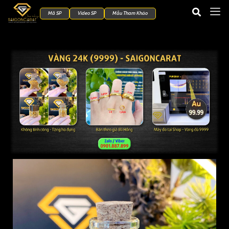
Mã SP
Video SP
Mẫu Tham Khảo