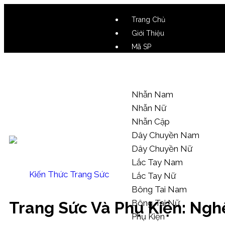
Trang Chủ
Giới Thiệu
Mã SP
Video SP
Mẫu Tham Khảo
Nhẫn Nam
Nhẫn Nữ
Nhẫn Cặp
Dây Chuyền Nam
Dây Chuyền Nữ
Lắc Tay Nam
Kiến Thức Trang Sức
Lắc Tay Nữ
Bông Tai Nam
Bông Tai Nữ
Trang Sức Và Phụ Kiện: Ngh
Phụ Kiện