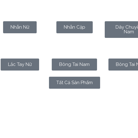
Nhẫn Nữ
Nhẫn Cặp
Dây Chuy
Nam
Lắc Tay Nữ
Bông Tai Nam
Bông Tai 
Tất Cả Sản Phẩm
trang trí bề ngoài mà đã trở thành biểu tượng tinh thần, là 
uyên tai hay một chiếc vòng tay tưởng chừng chỉ là vật chất,
ảm nhận về chúng ta. Trong bài viết này, chúng ta sẽ cùng 