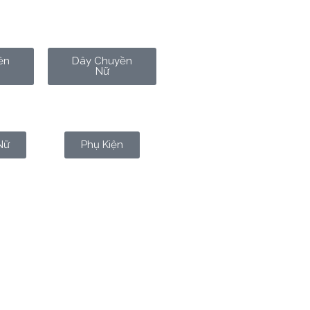
ền
Dây Chuyền
Nữ
Nữ
Phụ Kiện
cách con người khẳng định cá
 nhưng lại ẩn chứa sức mạnh biến
khám phá sâu sắc vai trò, ý