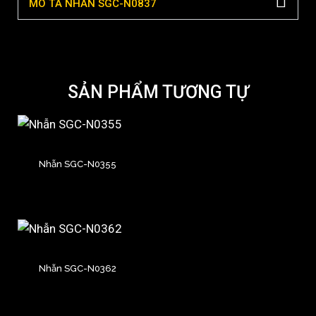
MÔ TẢ NHẪN SGC-N0837
SẢN PHẨM TƯƠNG TỰ
Nhẫn SGC-N0355
Nhẫn SGC-N0362