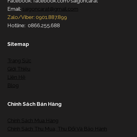
Facebook: facebook.com/saigoncarat
Email:
saigoncarat@gmail.com
Zalo/Viber: 0901.887.899
Hotline: 0866.255.688
Sitemap
Trang Sức
Giới Thiệu
Liên Hệ
Blog
Chính Sách Bán Hàng
Chính Sách Mua Hàng
Chính Sách Thu Mua, Thu Đổi Và Bảo Hành