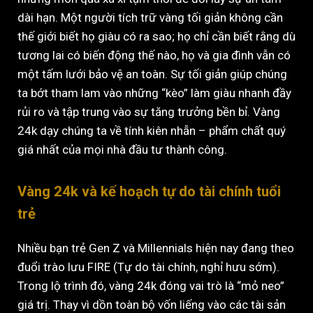
dài hạn. Một người tích trữ vàng tối giản không cần
thế giới biết họ giàu có ra sao; họ chỉ cần biết rằng dù
tương lai có biến động thế nào, họ và gia đình vẫn có
một tấm lưới bảo vệ an toàn. Sự tối giản giúp chúng
ta bớt tham lam vào những “kèo” làm giàu nhanh đầy
rủi ro và tập trung vào sự tăng trưởng bền bỉ. Vàng
24k dạy chúng ta về tính kiên nhẫn – phẩm chất quý
giá nhất của mọi nhà đầu tư thành công.
Vàng 24k và kế hoạch tự do tài chính tuổi
trẻ
Nhiều bạn trẻ Gen Z và Millennials hiện nay đang theo
đuổi trào lưu FIRE (Tự do tài chính, nghỉ hưu sớm).
Trong lộ trình đó, vàng 24k đóng vai trò là “mỏ neo”
giá trị. Thay vì dồn toàn bộ vốn liếng vào các tài sản