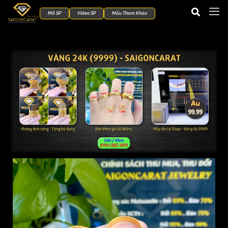
Mã SP
Video SP
Mẫu Tham Khảo