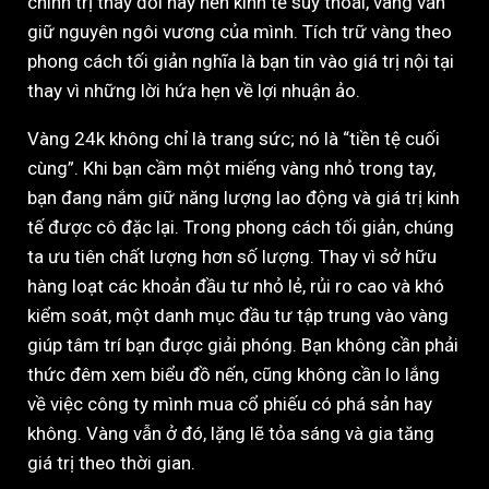
chính trị thay đổi hay nền kinh tế suy thoái, vàng vẫn
giữ nguyên ngôi vương của mình. Tích trữ vàng theo
phong cách tối giản nghĩa là bạn tin vào giá trị nội tại
thay vì những lời hứa hẹn về lợi nhuận ảo.
Vàng 24k không chỉ là trang sức; nó là “tiền tệ cuối
cùng”. Khi bạn cầm một miếng vàng nhỏ trong tay,
bạn đang nắm giữ năng lượng lao động và giá trị kinh
tế được cô đặc lại. Trong phong cách tối giản, chúng
ta ưu tiên chất lượng hơn số lượng. Thay vì sở hữu
hàng loạt các khoản đầu tư nhỏ lẻ, rủi ro cao và khó
kiểm soát, một danh mục đầu tư tập trung vào vàng
giúp tâm trí bạn được giải phóng. Bạn không cần phải
thức đêm xem biểu đồ nến, cũng không cần lo lắng
về việc công ty mình mua cổ phiếu có phá sản hay
không. Vàng vẫn ở đó, lặng lẽ tỏa sáng và gia tăng
giá trị theo thời gian.