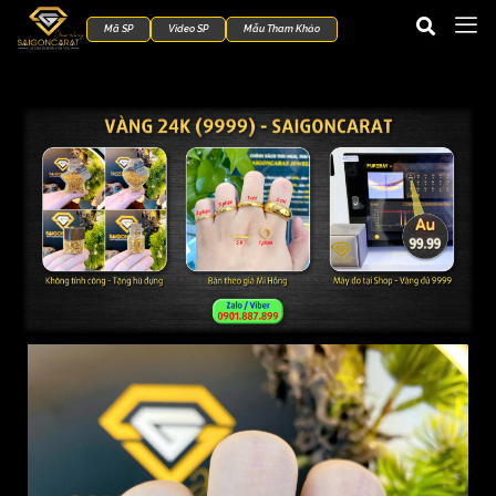
Mã SP
Video SP
Mẫu Tham Khảo