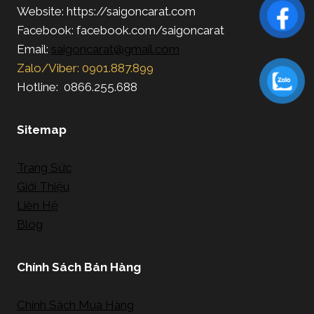
Website: https://saigoncarat.com
Facebook: facebook.com/saigoncarat
Email:
saigoncarat@gmail.com
Zalo/Viber: 0901.887.899
Hotline: 0866.255.688
Sitemap
Trang Sức
Giới Thiệu
Liên Hệ
Blog
Chính Sách Bán Hàng
Chính Sách Mua Hàng