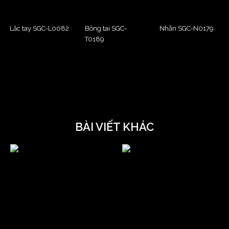
Lắc tay SGC-L0082
Bông tai SGC-
Nhẫn SGC-N0179
T0189
BÀI VIẾT KHÁC