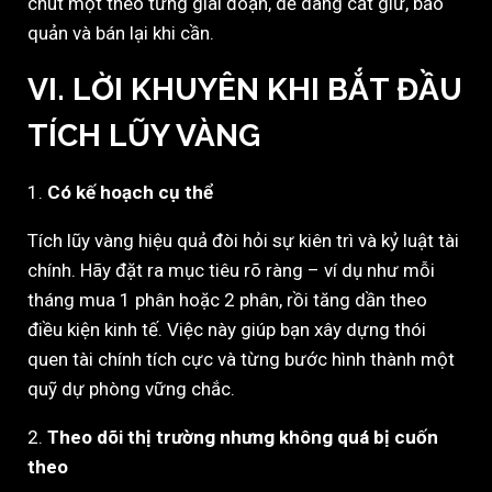
chút một theo từng giai đoạn, dễ dàng cất giữ, bảo
quản và bán lại khi cần.
VI. LỜI KHUYÊN KHI BẮT ĐẦU
TÍCH LŨY VÀNG
1.
Có kế hoạch cụ thể
Tích lũy vàng hiệu quả đòi hỏi sự kiên trì và kỷ luật tài
chính. Hãy đặt ra mục tiêu rõ ràng – ví dụ như mỗi
tháng mua 1 phân hoặc 2 phân, rồi tăng dần theo
điều kiện kinh tế. Việc này giúp bạn xây dựng thói
quen tài chính tích cực và từng bước hình thành một
quỹ dự phòng vững chắc.
2.
Theo dõi thị trường nhưng không quá bị cuốn
theo