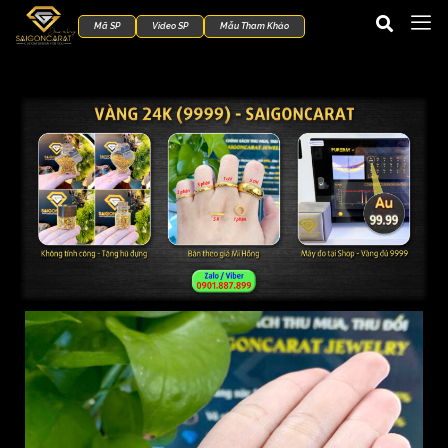
Mã SP
Video SP
Mẫu Tham Khảo