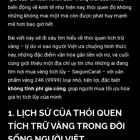
biến động về kinh tế như hiện nay, thói quen đó không
những không mai một mà còn được phát huy mạnh
mẽ hơn bao giờ hết.
Bài viết này sẽ đi sâu tìm hiểu về thói quen tích trữ
vàng – lý do vì sao người Việt ưa chuộng hình thức
này, những đặc điểm văn hóa gắn liền với nó, và cuối
cùng giới thiệu một địa chỉ uy tín cho những ai đang
tìm nơi mua vàng tích lũy – SaigonCarat – với sản
phẩm vàng 24K (9999) loại nhỏ, tiện lợi, đặc biệt
không tính phí gia công
, giúp người mua tối ưu hóa
giá trị tích lũy của mình.
1. LỊCH SỬ CỦA THÓI QUEN
TÍCH TRỮ VÀNG TRONG ĐỜI
SỐNG NGƯỜI VIỆT