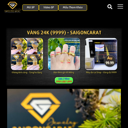
Mã SP
Video SP
Mẫu Tham Khảo