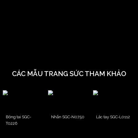
CÁC MẪU TRANG SỨC THAM KHẢO
Bông tai SGC-
Nhẫn SGC-N0750
Lắc tay SGC-L0112
T0226