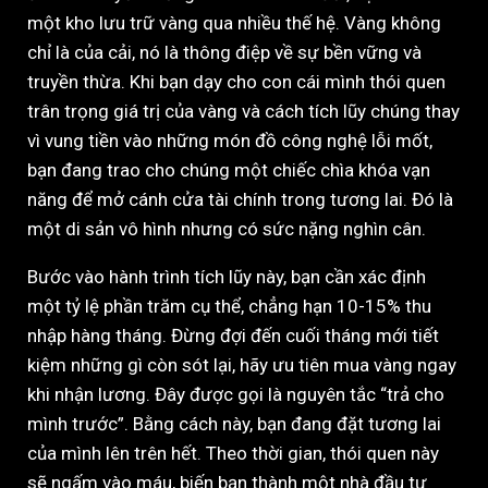
một kho lưu trữ vàng qua nhiều thế hệ. Vàng không
chỉ là của cải, nó là thông điệp về sự bền vững và
truyền thừa. Khi bạn dạy cho con cái mình thói quen
trân trọng giá trị của vàng và cách tích lũy chúng thay
vì vung tiền vào những món đồ công nghệ lỗi mốt,
bạn đang trao cho chúng một chiếc chìa khóa vạn
năng để mở cánh cửa tài chính trong tương lai. Đó là
một di sản vô hình nhưng có sức nặng nghìn cân.
Bước vào hành trình tích lũy này, bạn cần xác định
một tỷ lệ phần trăm cụ thể, chẳng hạn 10-15% thu
nhập hàng tháng. Đừng đợi đến cuối tháng mới tiết
kiệm những gì còn sót lại, hãy ưu tiên mua vàng ngay
khi nhận lương. Đây được gọi là nguyên tắc “trả cho
mình trước”. Bằng cách này, bạn đang đặt tương lai
của mình lên trên hết. Theo thời gian, thói quen này
sẽ ngấm vào máu, biến bạn thành một nhà đầu tư