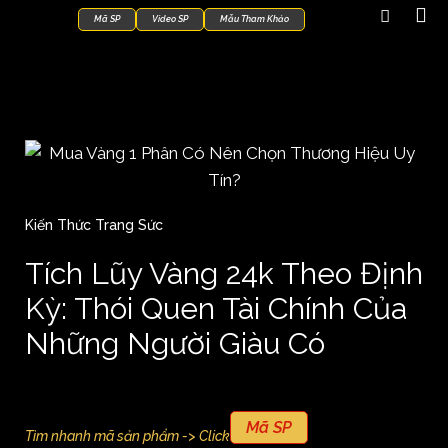
Mã SP
Video SP
Mẫu Tham Khảo
Kiến Thức Trang Sức
Tích Lũy Vàng 24k Theo Định
Kỳ: Thói Quen Tài Chính Của
Những Người Giàu Có
Mã SP
Tìm nhanh mã sản phẩm -> Click