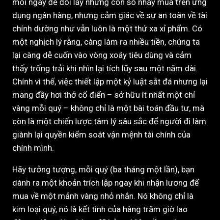
mỗi ngày để đổi lấy những con số nhảy múa trên ứng
dụng ngân hàng, nhưng cảm giác về sự an toàn về tài
chính dường như vẫn luôn là một thứ xa xỉ phẩm. Có
một nghịch lý rằng, càng làm ra nhiều tiền, chúng ta
lại càng dễ cuốn vào vòng xoáy tiêu dùng và cảm
thấy trống trải khi nhìn lại tích lũy sau một năm dài.
Chính vì thế, việc thiết lập một kỷ luật sắt đá nhưng lại
mang đầy hơi thở cổ điển – sở hữu ít nhất một chỉ
vàng mỗi quý – không chỉ là một bài toán đầu tư, mà
còn là một chiến lược tâm lý sâu sắc để người đi làm
giành lại quyền kiểm soát vận mệnh tài chính của
chính mình.
Hãy tưởng tượng, mỗi quý (ba tháng một lần), bạn
dành ra một khoản trích lập ngay khi nhận lương để
mua về một mảnh vàng nhỏ nhắn. Nó không chỉ là
kim loại quý, nó là kết tinh của hàng trăm giờ lao