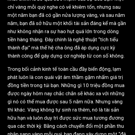
chỉ vàng mỗi quý nghe có vẻ khiêm tốn, nhưng sau
một năm bạn đã có gần nửa lượng vàng, và sau năm
năm, bạn đã sở hữu một khối tài sản đáng kể mà gần
như không nhận ra sự hao hụt quá lớn trong dòng
tiền hàng tháng. Đây chính là nghệ thuật “tích tiểu
thành đại” mà thế hệ cha ông đã áp dụng cực kỳ
thành công để gây dựng cơ nghiệp từ con số không.
Trong bối cảnh kinh tế toàn cầu đầy biến động, lạm
phát luôn là con quái vật âm thầm gặm nhấm giá trị
đồng tiền trong túi bạn. Những gì 10 triệu đồng mua
được ngày hôm nay chắc chắn sẽ khác xa với những
gì nó có thể mua được sau 5 năm nữa. Nhưng vàng
thì khác. Vàng không tự sinh ra thêm, nó là tài sản
hữu hạn và luôn duy trì được sức mua tương đương
qua các thời kỳ. Bằng cách chuyển đổi một phần thu
nhập sang vàng mỗi quý, bạn đang xây dựng một “đê