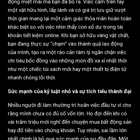
động miệt mài mà bạn đã bỏ ra. Việc cầm trên tay
một vật hữu hình, lấp lánh và có giá trị lưu giữ vượt
thời gian mang lại một cảm giác thỏa mãn hoàn toàn
khác biệt so với việc nhìn thấy con số dư trong tài
khoản tiết kiệm online. Khi bạn sở hữu vàng vật chất,
bạn đang thực sự “chạm” vào thành quả lao động
của mình, tạo ra một rào cản tâm lý ngăn chặn việc
chi tiêu bốc đồng vào những món đồ xa xỉ nhất thời
như một chiếc túi xách mới hay một thiết bị điện tử
nhanh chóng lỗi thời.
Sức mạnh của kỷ luật nhỏ và sự tích tiểu thành đại
Nhiều người đi làm thường trì hoãn việc đầu tư vì cho
rằng mình chưa có đủ số vốn lớn. Họ đợi đến khi có
vài trăm triệu mới nghĩ đến chuyện mua bất động sản
hay đổ tiền vào chứng khoán. Tuy nhiên, sai lầm lớn
nhất chính là bỏ qua sức mạnh của sự đều đặn. Một