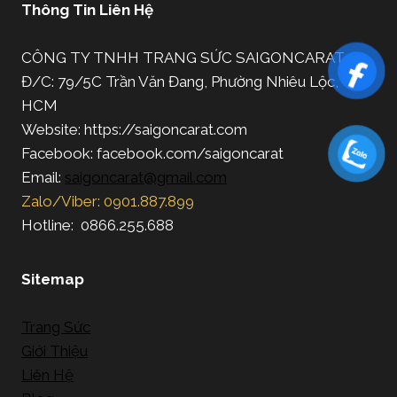
Thông Tin Liên Hệ
CÔNG TY TNHH TRANG SỨC SAIGONCARAT
Đ/C: 79/5C Trần Văn Đang, Phường Nhiêu Lộc, TP.
HCM
Website: https://saigoncarat.com
Facebook: facebook.com/saigoncarat
Email:
saigoncarat@gmail.com
Zalo/Viber: 0901.887.899
Hotline: 0866.255.688
Sitemap
Trang Sức
Giới Thiệu
Liên Hệ