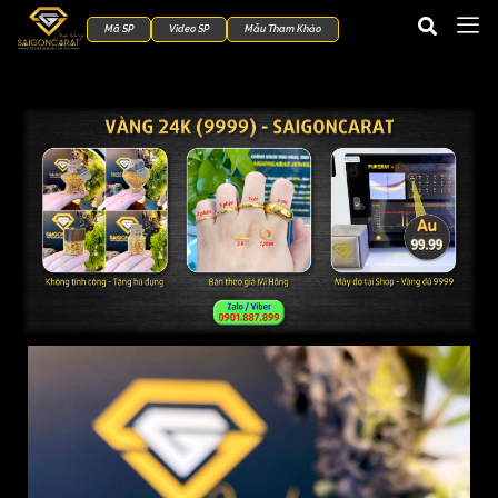
Mã SP
Video SP
Mẫu Tham Khảo