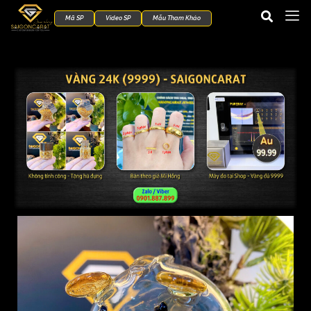
Mã SP
Video SP
Mẫu Tham Khảo