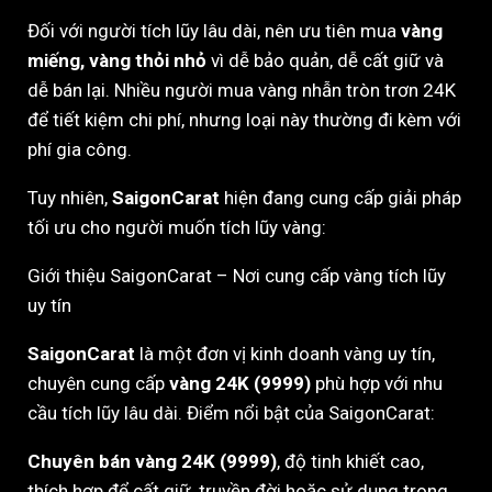
Đối với người tích lũy lâu dài, nên ưu tiên mua
vàng
miếng, vàng thỏi nhỏ
vì dễ bảo quản, dễ cất giữ và
dễ bán lại. Nhiều người mua vàng nhẫn tròn trơn 24K
để tiết kiệm chi phí, nhưng loại này thường đi kèm với
phí gia công.
Tuy nhiên,
SaigonCarat
hiện đang cung cấp giải pháp
tối ưu cho người muốn tích lũy vàng:
Giới thiệu SaigonCarat – Nơi cung cấp vàng tích lũy
uy tín
SaigonCarat
là một đơn vị kinh doanh vàng uy tín,
chuyên cung cấp
vàng 24K (9999)
phù hợp với nhu
cầu tích lũy lâu dài. Điểm nổi bật của SaigonCarat:
Chuyên bán vàng 24K (9999)
, độ tinh khiết cao,
thích hợp để cất giữ, truyền đời hoặc sử dụng trong