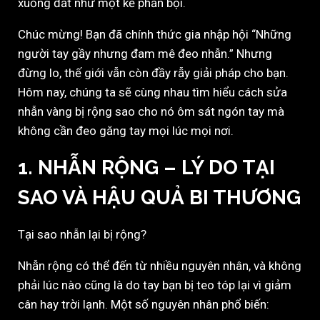
xuống đất như một kẻ phản bội.
Chúc mừng! Bạn đã chính thức gia nhập hội “Những
người tay gầy nhưng đam mê đeo nhẫn.” Nhưng
đừng lo, thế giới vẫn còn đầy rẫy giải pháp cho bạn.
Hôm nay, chúng ta sẽ cùng nhau tìm hiểu cách sửa
nhẫn vàng bị rộng sao cho nó ôm sát ngón tay mà
không cần đeo găng tay mọi lúc mọi nơi.
1. NHẪN RỘNG – LÝ DO TẠI
SAO VÀ HẬU QUẢ BI THƯƠNG
Tại sao nhẫn lại bị rộng?
Nhẫn rộng có thể đến từ nhiều nguyên nhân, và không
phải lúc nào cũng là do tay bạn bị teo tóp lại vì giảm
cân hay trời lạnh. Một số nguyên nhân phổ biến: