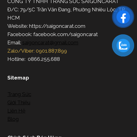
CÔNG TY TNHH TRANG SỨC SAIGONCARAT
Đ/C: 79/5C Trần Văn Đang, Phường Nhiêu Lộc, TP.
HCM
Website: https://saigoncarat.com
Facebook: facebook.com/saigoncarat
Email:
saigoncarat@gmail.com
Zalo/Viber: 0901.887.899
Hotline: 0866.255.688
Sitemap
Trang Sức
Giới Thiệu
Liên Hệ
Blog