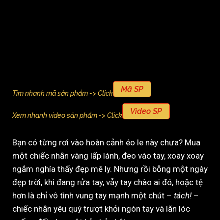
Mã SP
Tìm nhanh mã sản phẩm -> Click
Video SP
Xem nhanh video sản phẩm -> Click
Bạn có từng rơi vào hoàn cảnh éo le này chưa? Mua
một chiếc nhẫn vàng lấp lánh, đeo vào tay, xoay xoay
ngắm nghía thấy đẹp mê ly. Nhưng rồi bỗng một ngày
đẹp trời, khi đang rửa tay, vẫy tay chào ai đó, hoặc tệ
hơn là chỉ vô tình vung tay mạnh một chút –
tách!
–
chiếc nhẫn yêu quý trượt khỏi ngón tay và lăn lóc