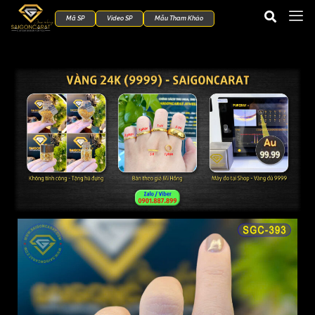
Mã SP
Video SP
Mẫu Tham Khảo