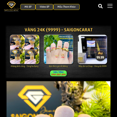
Mã SP
Video SP
Mẫu Tham Khảo