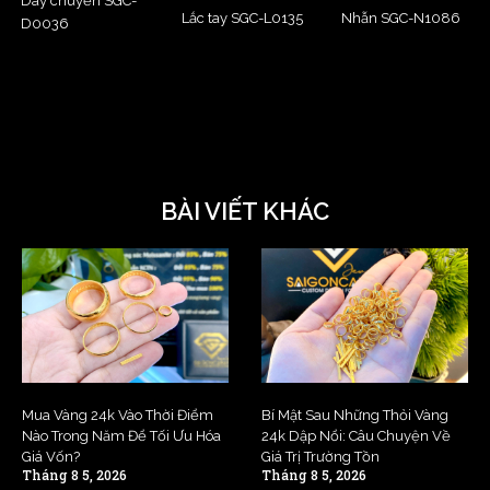
Dây chuyền SGC-
Lắc tay SGC-L0135
Nhẫn SGC-N1086
D0036
BÀI VIẾT KHÁC
Mua Vàng 24k Vào Thời Điểm
Bí Mật Sau Những Thỏi Vàng
Nào Trong Năm Để Tối Ưu Hóa
24k Dập Nổi: Câu Chuyện Về
Giá Vốn?
Giá Trị Trường Tồn
Tháng 8 5, 2026
Tháng 8 5, 2026