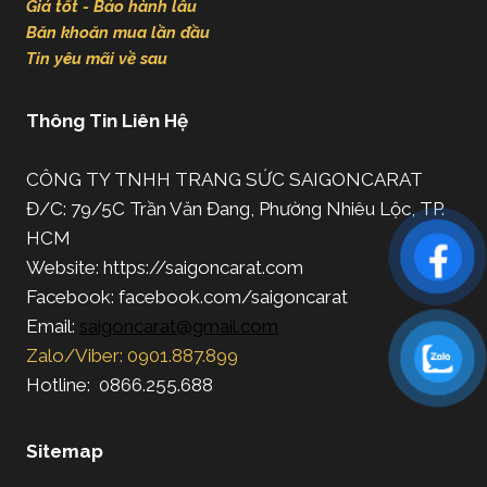
Giá tốt - Bảo hành lâu
Băn khoăn mua lần đầu
Tin yêu mãi về sau
Thông Tin Liên Hệ
CÔNG TY TNHH TRANG SỨC SAIGONCARAT
Đ/C: 79/5C Trần Văn Đang, Phường Nhiêu Lộc, TP.
HCM
Website: https://saigoncarat.com
Facebook: facebook.com/saigoncarat
Email:
saigoncarat@gmail.com
Zalo/Viber: 0901.887.899
Hotline: 0866.255.688
Sitemap