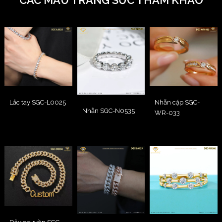
CÁC MẪU TRANG SỨC THAM KHẢO
Lắc tay SGC-L0025
Nhẫn cặp SGC-
Nhẫn SGC-N0535
WR-033