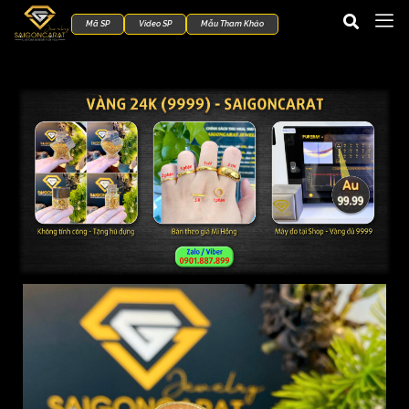
Mã SP
Video SP
Mẫu Tham Khảo