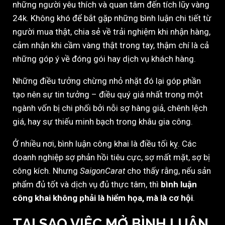
những người yêu thích và quan tâm đến tích lũy vàng
24k. Không khó để bắt gặp những bình luận chi tiết từ
người mua thật, chia sẻ về trải nghiệm khi nhận hàng,
cảm nhận khi cầm vàng thật trong tay, thậm chí là cả
những góp ý về đóng gói hay dịch vụ khách hàng.
Những điều tưởng chừng nhỏ nhặt đó lại góp phần
tạo nên sự tin tưởng – điều quý giá nhất trong một
ngành vốn bị chi phối bởi nỗi sợ hàng giả, chênh lệch
giá, hay sự thiếu minh bạch trong khâu gia công.
Ở nhiều nơi, bình luận công khai là điều tối kỵ. Các
doanh nghiệp sợ phản hồi tiêu cực, sợ mất mặt, sợ bị
công kích. Nhưng
SaigonCarat
cho thấy rằng, nếu sản
phẩm đủ tốt và dịch vụ đủ thực tâm, thì
bình luận
công khai không phải là hiểm họa, mà là cơ hội
.
TẠI SAO VIỆC MỞ BÌNH LUẬN