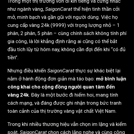
Trong một thị trường vốn dĩ kín tiếng và cứng nhắc
như ngành vàng,
SaigonCarat
thể hiện tinh thần cởi
mở, minh bạch và gần gũi với người dùng. Việc họ
cung cấp vàng 24k (9999) với trọng lượng nhỏ – 1
phân, 2 phân, 5 phân – cùng chính sách không tính phí
gia công, là lời khẳng định rằng ai cũng có thể bắt
đầu tích lũy từ hôm nay, không cần đợi đến khi “có đủ
tiền”.
Nhưng điều khiến
SaigonCarat
thực sự khác biệt lại
nằm ở hành động đơn giản mà táo bạo:
mở bình luận
công khai cho cộng đồng người quan tâm đến
vàng 24k
. Đây là một bước đi hiếm hoi, mang tính
cách mạng, và đáng được ghi nhận trong bức tranh
toàn cảnh của thị trường vàng vật chất Việt Nam.
Trong khi nhiều thương hiệu vẫn chọn im lặng và kiểm
soát,
SaigonCarat
chọn cách lắng nghe và cùng cộng