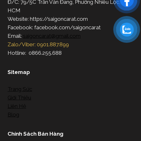
Đ/C: 79/5C Trần Văn Đang, Phường Nhiêu Lộc, TP.
HCM
Website: https://saigoncarat.com
Facebook: facebook.com/saigoncarat
Email:
saigoncarat@gmail.com
Zalo/Viber: 0901.887.899
Hotline: 0866.255.688
Sitemap
Trang Sức
Giới Thiệu
Liên Hệ
Blog
Chính Sách Bán Hàng