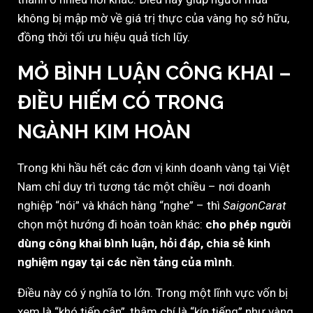
không bị mập mờ về giá trị thực của vàng họ sở hữu,
đồng thời tối ưu hiệu quả tích lũy.
MỞ BÌNH LUẬN CÔNG KHAI –
ĐIỀU HIẾM CÓ TRONG
NGÀNH KIM HOÀN
Trong khi hầu hết các đơn vị kinh doanh vàng tại Việt
Nam chỉ duy trì tương tác một chiều – nơi doanh
nghiệp “nói” và khách hàng “nghe” – thì
SaigonCarat
chọn một hướng đi hoàn toàn khác:
cho phép người
dùng công khai bình luận, hỏi đáp, chia sẻ kinh
nghiệm ngay tại các nền tảng của mình
.
Điều này có ý nghĩa to lớn. Trong một lĩnh vực vốn bị
xem là “khó tiếp cận”, thậm chí là “kín tiếng” như vàng