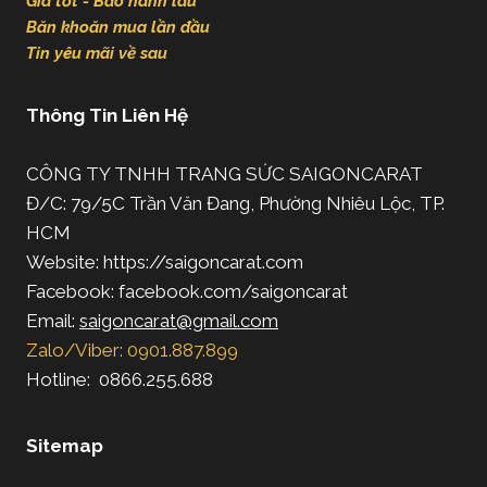
Giá tốt - Bảo hành lâu
Băn khoăn mua lần đầu
Tin yêu mãi về sau
Thông Tin Liên Hệ
CÔNG TY TNHH TRANG SỨC SAIGONCARAT
Đ/C: 79/5C Trần Văn Đang, Phường Nhiêu Lộc, TP.
HCM
Website: https://saigoncarat.com
Facebook: facebook.com/saigoncarat
Email:
saigoncarat@gmail.com
Zalo/Viber: 0901.887.899
Hotline: 0866.255.688
Sitemap