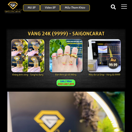
Mã SP
Video SP
Mẫu Tham Khảo