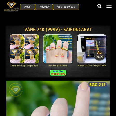
Mã SP
Video SP
Mẫu Tham Khảo