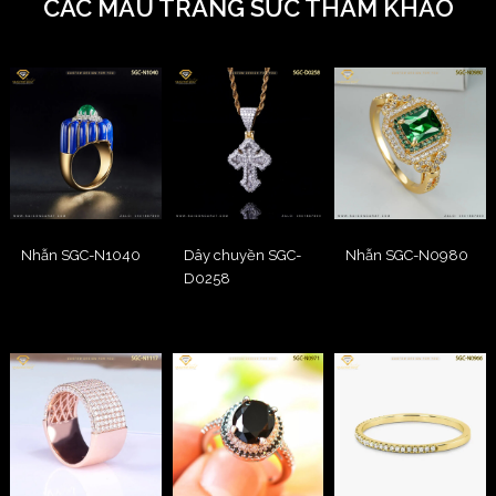
CÁC MẪU TRANG SỨC THAM KHẢO
Nhẫn SGC-N1040
Dây chuyền SGC-
Nhẫn SGC-N0980
D0258