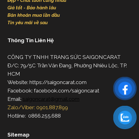
Đẹp - Chất luôn cùng nhau
Giá tốt - Bảo hành lâu
Băn khoăn mua lần đầu
Tin yêu mãi về sau
Thông Tin Liên Hệ
CÔNG TY TNHH TRANG SỨC SAIGONCARAT
Đ/C: 79/5C Trần Văn Đang, Phường Nhiêu Lộc, TP.
HCM
Website: https://saigoncarat.com
Facebook: facebook.com/saigoncarat
Email:
saigoncarat@gmail.com
Zalo/Viber: 0901.887.899
Hotline: 0866.255.688
Sitemap