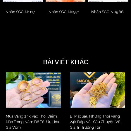
Nhẫn SGC-N1117
Nhẫn SGC-N0971
Nhẫn SGC-N0966
BÀI VIẾT KHÁC
Mua Vàng 24k Vào Thời Điểm
Bí Mật Sau Những Thỏi Vàng
Nào Trong Năm Để Tối Ưu Hóa
24k Dập Nổi: Câu Chuyện Về
Giá Vốn?
Giá Trị Trường Tồn