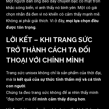
Một người đàn ông đeo dây chuyền bạc có mặt tròn
khắc sóng biển, vì anh thấy nó bình yên. Một cô gái
chọn nhẫn đá đen vì nó khiến cô cảm thấy mạnh mẽ.
Không ai phải giải thích. Vì ở đây,
mọi lựa chọn đều
được tôn trọng.
LỜI KẾT – KHI TRANG SỨC
TRỞ THÀNH CÁCH TA ĐỐI
THOẠI VỚI CHÍNH MÌNH
Trang sức unisex không chỉ là sản phẩm của thời đại,
mà là
kết quả của sự thức tỉnh thẩm mỹ và cá tính
con người
.
Chúng ta đeo trang sức không để ai nhìn thấy mình
“đẹp hơn”, mà để
mình cảm thấy đúng hơn
.