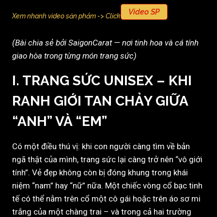
Video SP
Xem nhanh video sản phẩm -> Click
(Bài chia sẻ bởi SaigonCarat — nơi tinh hoa và cá tính
giao hòa trong từng món trang sức)
I. TRANG SỨC UNISEX – KHI
RANH GIỚI TAN CHẢY GIỮA
“ANH” VÀ “EM”
Có một điều thú vị: khi con người càng tìm về bản
ngã thật của mình, trang sức lại càng trở nên “vô giới
tính”. Vẻ đẹp không còn bị đóng khung trong khái
niệm “nam” hay “nữ” nữa. Một chiếc vòng cổ bạc tinh
tế có thể nằm trên cổ một cô gái hoặc trên áo sơ mi
trắng của một chàng trai – và trong cả hai trường