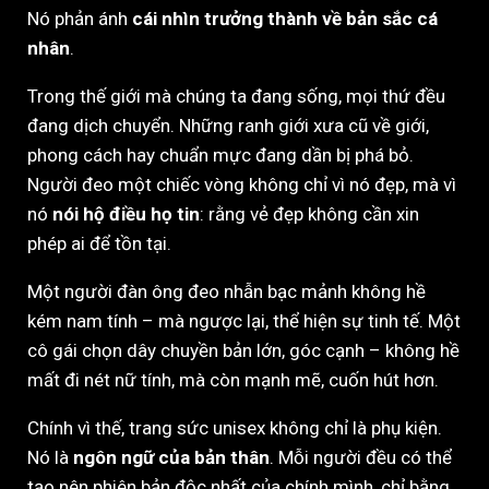
Nó phản ánh
cái nhìn trưởng thành về bản sắc cá
nhân
.
Trong thế giới mà chúng ta đang sống, mọi thứ đều
đang dịch chuyển. Những ranh giới xưa cũ về giới,
phong cách hay chuẩn mực đang dần bị phá bỏ.
Người đeo một chiếc vòng không chỉ vì nó đẹp, mà vì
nó
nói hộ điều họ tin
: rằng vẻ đẹp không cần xin
phép ai để tồn tại.
Một người đàn ông đeo nhẫn bạc mảnh không hề
kém nam tính – mà ngược lại, thể hiện sự tinh tế. Một
cô gái chọn dây chuyền bản lớn, góc cạnh – không hề
mất đi nét nữ tính, mà còn mạnh mẽ, cuốn hút hơn.
Chính vì thế, trang sức unisex không chỉ là phụ kiện.
Nó là
ngôn ngữ của bản thân
. Mỗi người đều có thể
tạo nên phiên bản độc nhất của chính mình, chỉ bằng