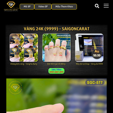
Mã SP
Video SP
Mẫu Tham Khảo