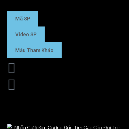
Mã SP
Video SP
Mẫu Tham Khảo