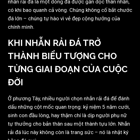
nhẫn rải đá là một dòng đá được gắn dọc thân nhẫn,
có khi bao quanh cả vòng. Chúng không cố bắt chước
đá lớn – chúng tự hào vì vẻ đẹp cộng hưởng của
chính mình.
KHI NHẪN RẢI ĐÁ TRỞ
THÀNH BIỂU TƯỢNG CHO
TỪNG GIAI ĐOẠN CỦA CUỘC
ĐỜI
Ở phương Tây, nhiều người chọn nhẫn rải đá để đánh
dấu những cột mốc quan trọng: kỷ niệm 5 năm cưới,
sinh con đầu lòng, hay thậm chí là dịp người phụ nữ
tự thưởng cho bản thân sau một thành tựu lớn. Nhẫn
rải đá lúc này không còn là trang sức – nó là nhật ký