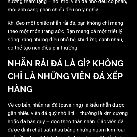
hưởng thầm lặng – nơi mỗi viên đá nhỏ đều có phần,
mỗi ánh sáng phản chiếu đều có ý nghĩa.
Khi đeo một chiếc nhẫn rải đá, bạn không chỉ mang
theo một món trang sức. Bạn mang cả một triết lý
sống: rằng những điều nhỏ bé, khi đứng cạnh nhau,
có thể tạo nên điều phi thường.
NHẪN RẢI ĐÁ LÀ GÌ? KHÔNG
CHỈ LÀ NHỮNG VIÊN ĐÁ XẾP
HÀNG
Về cơ bản, nhẫn rải đá (pavé ring) là kiểu nhẫn được
gắn nhiều viên đá quý nhỏ li ti – thường là kim cương
hoặc đá bán quý – dọc theo thân nhẫn. Các viên đá
được đính chặt sát nhau bằng những ngàm kim loại