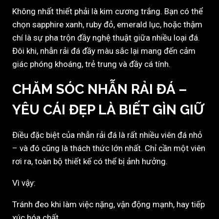
Không nhất thiết phải là kim cương trắng. Bạn có thể
chọn sapphire xanh, ruby đỏ, emerald lục, hoặc thậm
chí là sự pha trộn đầy nghệ thuật giữa nhiều loại đá.
Đôi khi, nhẫn rải đá đầy màu sắc lại mang đến cảm
giác phóng khoáng, trẻ trung và đầy cá tính.
CHĂM SÓC NHẪN RẢI ĐÁ –
YÊU CÁI ĐẸP LÀ BIẾT GÌN GIỮ
Điều đặc biệt của nhẫn rải đá là rất nhiều viên đá nhỏ
– và đó cũng là thách thức lớn nhất. Chỉ cần một viên
rơi ra, toàn bộ thiết kế có thể bị ảnh hưởng.
Vì vậy:
Tránh đeo khi làm việc nặng, vận động mạnh, hay tiếp
xúc hóa chất.