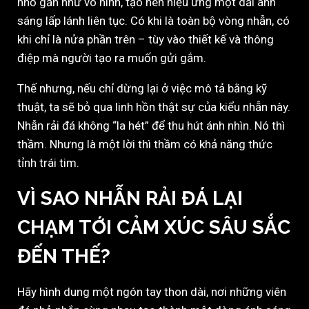
nhỏ gần như vô hình, tạo nên hiệu ứng một dải ánh
sáng lấp lánh liên tục. Có khi là toàn bộ vòng nhẫn, có
khi chỉ là nửa phần trên – tùy vào thiết kế và thông
điệp mà người tạo ra muốn gửi gắm.
Thế nhưng, nếu chỉ dừng lại ở việc mô tả bằng kỹ
thuật, ta sẽ bỏ qua linh hồn thật sự của kiểu nhẫn này.
Nhẫn rải đá không “la hét” để thu hút ánh nhìn. Nó thì
thầm. Nhưng là một lời thì thầm có khả năng thức
tỉnh trái tim.
VÌ SAO NHẪN RẢI ĐÁ LẠI
CHẠM TỚI CẢM XÚC SÂU SẮC
ĐẾN THẾ?
Hãy hình dung một ngón tay thon dài, nơi những viên