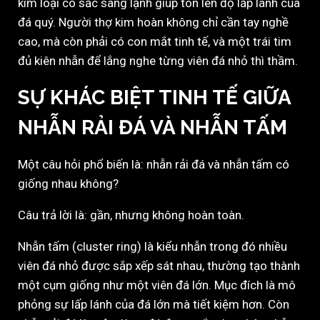
kim loại có sắc sáng lạnh giúp tôn lên độ lấp lánh của
đá quý. Người thợ kim hoàn không chỉ cần tay nghề
cao, mà còn phải có con mắt tinh tế, và một trái tim
đủ kiên nhẫn để lắng nghe từng viên đá nhỏ thì thầm.
SỰ KHÁC BIỆT TINH TẾ GIỮA
NHẪN RẢI ĐÁ VÀ NHẪN TẤM
Một câu hỏi phổ biến là: nhẫn rải đá và nhẫn tấm có
giống nhau không?
Câu trả lời là: gần, nhưng không hoàn toàn.
Nhẫn tấm (cluster ring) là kiểu nhẫn trong đó nhiều
viên đá nhỏ được sắp xếp sát nhau, thường tạo thành
một cụm giống như một viên đá lớn. Mục đích là mô
phỏng sự lấp lánh của đá lớn mà tiết kiệm hơn. Còn