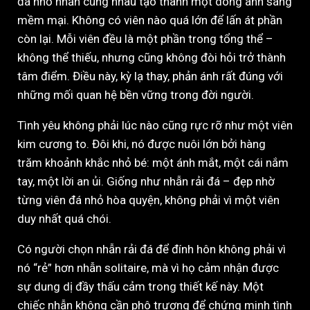
đá nhỏ nhắn cùng nhau tạo thành một dòng ánh sáng
mềm mại. Không có viên nào quá lớn để lấn át phần
còn lại. Mỗi viên đều là một phần trong tổng thể –
không thể thiếu, nhưng cũng không đòi hỏi trở thành
tâm điểm. Điều này, kỳ lạ thay, phản ánh rất đúng với
những mối quan hệ bền vững trong đời người.
Tình yêu không phải lúc nào cũng rực rỡ như một viên
kim cương to. Đôi khi, nó được nuôi lớn bởi hàng
trăm khoảnh khắc nhỏ bé: một ánh mắt, một cái nắm
tay, một lời an ủi. Giống như nhẫn rải đá – đẹp nhờ
từng viên đá nhỏ hòa quyện, không phải vì một viên
duy nhất quá chói.
Có người chọn nhẫn rải đá để đính hôn không phải vì
nó “rẻ” hơn nhẫn solitaire, mà vì họ cảm nhận được
sự dung dị đầy thấu cảm trong thiết kế này. Một
chiếc nhẫn không cần phô trương để chứng minh tình