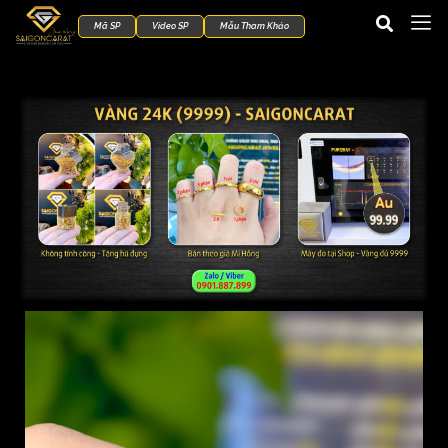
Mã SP
Video SP
Mẫu Tham Khảo