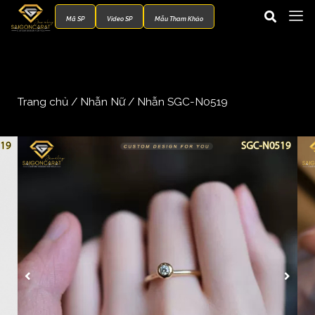
Mã SP
Video SP
Mẫu Tham Khảo
Trang chủ
/
Nhẫn Nữ
/ Nhẫn SGC-N0519