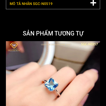
MÔ TẢ NHẪN SGC-N0519
SẢN PHẨM TƯƠNG TỰ