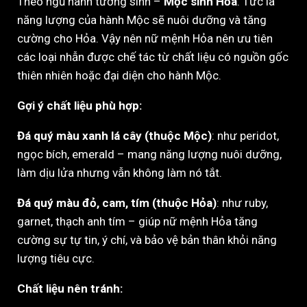
Theo ngũ hành tương sinh –
Mộc sinh Hỏa
. Tức là
năng lượng của hành Mộc sẽ nuôi dưỡng và tăng
cường cho Hỏa. Vậy nên nữ mệnh Hỏa nên ưu tiên
các loại nhẫn được chế tác từ chất liệu có nguồn gốc
thiên nhiên hoặc đại diện cho hành Mộc.
Gợi ý chất liệu phù hợp:
Đá quý màu xanh lá cây (thuộc Mộc)
: như peridot,
ngọc bích, emerald – mang năng lượng nuôi dưỡng,
làm dịu lửa nhưng vẫn không làm nó tắt.
Đá quý màu đỏ, cam, tím (thuộc Hỏa)
: như ruby,
garnet, thạch anh tím – giúp nữ mệnh Hỏa tăng
cường sự tự tin, ý chí, và bảo vệ bản thân khỏi năng
lượng tiêu cực.
Chất liệu nên tránh: