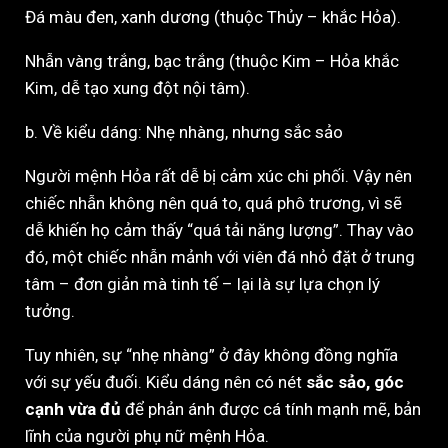
Đá màu đen, xanh dương (thuộc Thủy – khắc Hỏa).
Nhẫn vàng trắng, bạc trắng (thuộc Kim – Hỏa khắc
Kim, dễ tạo xung đột nội tâm).
b. Về kiểu dáng: Nhẹ nhàng, nhưng sắc sảo
Người mệnh Hỏa rất dễ bị cảm xúc chi phối. Vậy nên
chiếc nhẫn không nên quá to, quá phô trương, vì sẽ
dễ khiến họ cảm thấy “quá tải năng lượng”. Thay vào
đó, một chiếc nhẫn mảnh với viên đá nhỏ đặt ở trung
tâm – đơn giản mà tinh tế – lại là sự lựa chọn lý
tưởng.
Tuy nhiên, sự “nhẹ nhàng” ở đây không đồng nghĩa
với sự yếu đuối. Kiểu dáng nên có nét
sắc sảo, góc
cạnh vừa đủ
để phản ánh được cá tính mạnh mẽ, bản
lĩnh của người phụ nữ mệnh Hỏa.