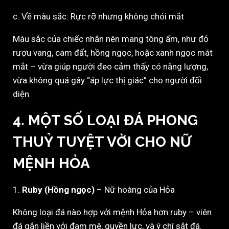
c. Về màu sắc: Rực rỡ nhưng không chói mắt
Màu sắc của chiếc nhẫn nên mang tông ấm, như đỏ
rượu vang, cam đất, hồng ngọc, hoặc xanh ngọc mát
mắt – vừa giúp người đeo cảm thấy có năng lượng,
vừa không quá gây “áp lực thị giác” cho người đối
diện.
4. MỘT SỐ LOẠI ĐÁ PHONG
THUỶ TUYỆT VỜI CHO NỮ
MỆNH HỎA
1.
Ruby (Hồng ngọc)
– Nữ hoàng của Hỏa
Không loại đá nào hợp với mệnh Hỏa hơn ruby – viên
đá gắn liền với đam mê, quyền lực, và ý chí sắt đá.