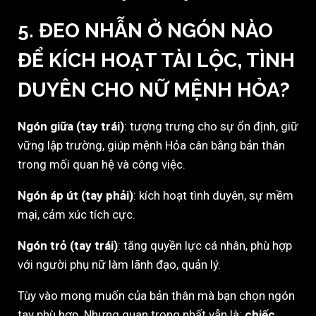
5. ĐEO NHẪN Ở NGÓN NÀO
ĐỂ KÍCH HOẠT TÀI LỘC, TÌNH
DUYÊN CHO NỮ MỆNH HỎA?
Ngón giữa (tay trái)
: tượng trưng cho sự ổn định, giữ
vững lập trường, giúp mệnh Hỏa cân bằng bản thân
trong mối quan hệ và công việc.
Ngón áp út (tay phải)
: kích hoạt tình duyên, sự mềm
mại, cảm xúc tích cực.
Ngón trỏ (tay trái)
: tăng quyền lực cá nhân, phù hợp
với người phụ nữ làm lãnh đạo, quản lý.
Tùy vào mong muốn của bản thân mà bạn chọn ngón
tay phù hợp. Nhưng quan trọng nhất vẫn là:
chiếc