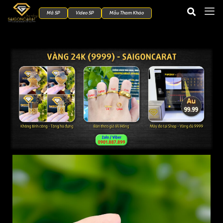
Mã SP
Video SP
Mẫu Tham Khảo