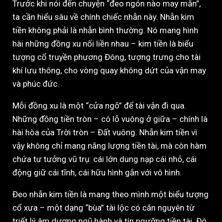
Trước khi nói đến chuyện “đeo ngón nào may mắn”,
ta cần hiểu sâu về chính chiếc nhẫn này. Nhẫn kim
tiền không phải là nhẫn bình thường. Nó mang hình
hài những đồng xu nối liền nhau – kim tiền là biểu
tượng cổ truyền phương Đông, tượng trưng cho tài
khí lưu thông, cho vòng quay không dứt của vận may
và phúc đức.
Mỗi đồng xu là một “cửa ngõ” để tài vận đi qua.
Những đồng tiền tròn – có lỗ vuông ở giữa – chính là
hài hòa của Trời tròn – Đất vuông. Nhẫn kim tiền vì
vậy không chỉ mang năng lượng tiền tài, mà còn hàm
chứa tư tưởng vũ trụ: cái lớn dung nạp cái nhỏ, cái
động giữ cái tĩnh, cái hữu hình gắn với vô hình.
Đeo nhẫn kim tiền là mang theo mình một biểu tượng
cổ xưa – một dạng “bùa” tài lộc có căn nguyên từ
triết lý âm dương ngũ hành và tín ngưỡng tiền tài. Đó