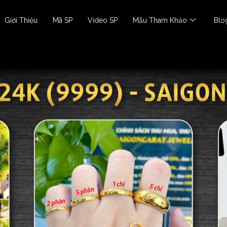
Giới Thiệu
Mã SP
Video SP
Mẫu Tham Khảo
Blo