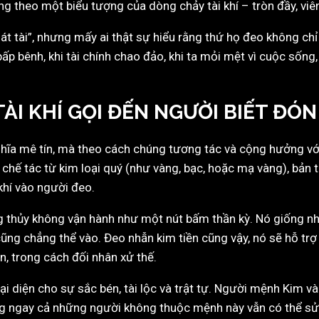
ng theo một biểu tượng của dòng chảy tài khí – tròn đầy, viê
át tài”, nhưng mấy ai thật sự hiểu rằng thứ họ đeo không chỉ
ấp bênh, khi tài chính chao đảo, khi ta mỏi mệt vì cuộc sốn
 TÀI KHÍ GỌI ĐẾN NGƯỜI BIẾT ĐÓ
nghĩa mê tín, mà theo cách chúng tương tác và cộng hưởng v
 chế tác từ kim loại quý (như vàng, bạc, hoặc mạ vàng), bản t
 khí vào người đeo.
ong thủy không vận hành như một nút bấm thần kỳ. Nó giống n
cũng chẳng thể vào. Đeo nhẫn kim tiền cũng vậy, nó sẽ hỗ tr
ăn, trong cách đối nhân xử thế.
ại diện cho sự sắc bén, tài lộc và trật tự. Người mệnh Kim 
 ngay cả những người không thuộc mệnh này vẫn có thể sử