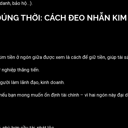
 danh, bảo hộ…).
ĐÚNG THỜI: CÁCH ĐEO NHẪN KIM 
kim tiền ở ngón giữa được xem là cách để giữ tiền, giúp tài s
ự nghiệp thăng tiến.
người làm lãnh đạo, kinh doanh.
nếu bạn mong muốn ổn định tài chính – vì hai ngón này đại d
phù hợp cầu tài, phát lộc.