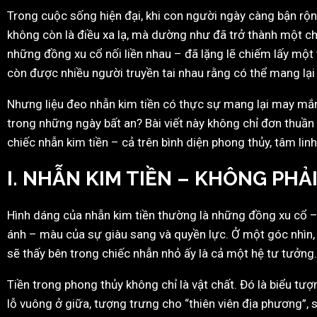
Trong cuộc sống hiện đại, khi con người ngày càng bận rộn
không còn là điều xa lạ, mà dường như đã trở thành một ch
những đồng xu cổ nối liền nhau – đã lặng lẽ chiếm lấy một v
còn được nhiều người truyền tai nhau rằng có thể mang lại 
Nhưng liệu đeo nhẫn kim tiền có thực sự mang lại may mắn?
trong những ngày bất an? Bài viết này không chỉ đơn thuần 
chiếc nhẫn kim tiền – cả trên bình diện phong thủy, tâm lin
I. NHẪN KIM TIỀN – KHÔNG PHẢI
Hình dáng của nhẫn kim tiền thường là những đồng xu cổ –
ánh – màu của sự giàu sang và quyền lực. Ở một góc nhìn,
sẽ thấy bên trong chiếc nhẫn nhỏ ấy là cả một hệ tư tưởng.
Tiền trong phong thủy không chỉ là vật chất. Đó là biểu tư
lỗ vuông ở giữa, tượng trưng cho “thiên viên địa phương”, s