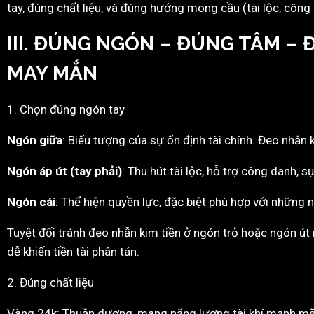
tay, đúng chất liệu, và đúng hướng mong cầu (tài lộc, công
III. ĐÚNG NGÓN – ĐÚNG TÂM – 
MAY MẮN
1. Chọn đúng ngón tay
Ngón giữa
: Biểu tượng của sự ổn định tài chính. Đeo nhẫn 
Ngón áp út (tay phải)
: Thu hút tài lộc, hỗ trợ công danh, s
Ngón cái
: Thể hiện quyền lực, đặc biệt phù hợp với những 
Tuyệt đối tránh đeo nhẫn kim tiền ở ngón trỏ hoặc ngón út 
dễ khiến tiền tài phân tán.
2. Đúng chất liệu
Vàng 24k: Thuần dương, mang năng lượng tài khí mạnh mẽ, 