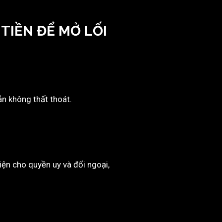
TIỀN ĐỂ MỞ LỐI
ản không thất thoát.
iện cho quyền uy và đối ngoại,