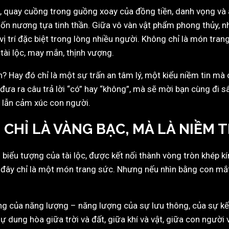
, quay cuồng trong guồng xoay của đồng tiền, danh vọng và á
ốn nương tựa tinh thần. Giữa vô vàn vật phẩm phong thủy, nh
ị trí đặc biệt trong lòng nhiều người. Không chỉ là món tran
tài lộc, may mắn, thịnh vượng.
 Hay đó chỉ là một sự trấn an tâm lý, một kiểu niềm tin mà
đưa ra câu trả lời “có” hay “không”, mà sẽ mời bạn cùng đi s
h lẫn cảm xúc con người.
 CHỈ LÀ VÀNG BẠC, MÀ LÀ NIỀM T
 biểu tượng của tài lộc, được kết nối thành vòng tròn khép
 đây chỉ là một món trang sức. Nhưng nếu nhìn bằng con mắt
ợng của năng lượng – năng lượng của sự lưu thông, của sự kết
ự dung hòa giữa trời và đất, giữa khí và vật, giữa con người 