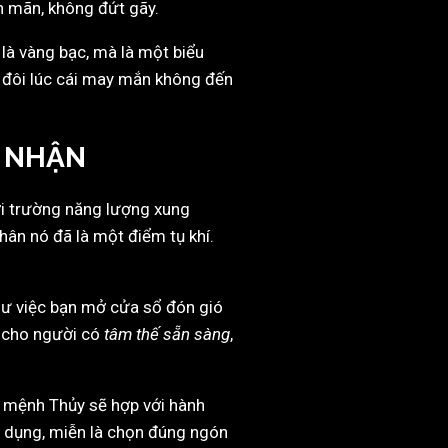
n mãn, không đứt gãy.
 là vàng bạc, mà là một biểu
g, đôi lúc cái may mắn không đến
N NHẬN
ới trường năng lượng xung
hân nó đã là một điểm tụ khí.
hư việc bạn mở cửa sổ đón gió
ợ cho người có
tâm thế sẵn sàng
,
và mệnh Thủy sẽ hợp với hành
 dụng, miễn là chọn đúng ngón