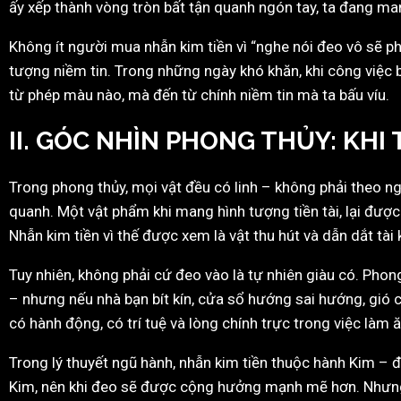
ấy xếp thành vòng tròn bất tận quanh ngón tay, ta đang ma
Không ít người mua nhẫn kim tiền vì “nghe nói đeo vô sẽ ph
tượng niềm tin. Trong những ngày khó khăn, khi công việc b
từ phép màu nào, mà đến từ chính niềm tin mà ta bấu víu.
II. GÓC NHÌN PHONG THỦY: KHI
Trong phong thủy, mọi vật đều có linh – không phải theo 
quanh. Một vật phẩm khi mang hình tượng tiền tài, lại được
Nhẫn kim tiền vì thế được xem là vật thu hút và dẫn dắt tài
Tuy nhiên, không phải cứ đeo vào là tự nhiên giàu có. Ph
– nhưng nếu nhà bạn bít kín, cửa sổ hướng sai hướng, gió 
có hành động, có trí tuệ và lòng chính trực trong việc làm 
Trong lý thuyết ngũ hành, nhẫn kim tiền thuộc hành Kim – đ
Kim, nên khi đeo sẽ được cộng hưởng mạnh mẽ hơn. Nhưng