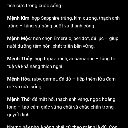
tích cực trong cuộc sống.
Mệnh Kim
: hợp Sapphire trắng, kim cương, thạch anh
trắng – tăng sự sáng suốt và thành công.
Mệnh Mộc
: nên chọn Emerald, peridot, đá lục – giúp
nuôi dưỡng tâm hồn, phát triển bền vững.
Mệnh Thủy
: hợp topaz xanh, aquamarine – tăng trí
tuệ và khả năng thích nghi.
Mệnh Hỏa
: ruby, garnet, đá đỏ – tiếp thêm lửa đam
mê và sức sống.
Mệnh Thổ
: đá mắt hổ, thạch anh vàng, ngọc hoàng
long – tạo cảm giác vững chãi và chắc chắn trong
quyết định.
Nhưng hãy nhớ, không phải cứ theo mệnh là đủ. Còn