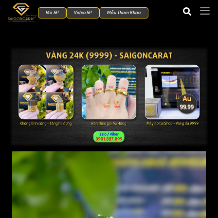
Mã SP
Video SP
Mẫu Tham Khảo