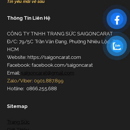
Tin yêu mãi về sau
Thông Tin Liên Hệ
CÔNG TY TNHH TRANG SỨC SAIGONCARAT
Đ/C: 79/5C Trần Văn Đang, Phường Nhiêu Lộc, TP.
HCM
Website: https://saigoncarat.com
Facebook: facebook.com/saigoncarat
Email:
saigoncarat@gmail.com
Zalo/Viber: 0901.887.899
Hotline: 0866.255.688
Sitemap
Trang Sức
Giới Thiệu