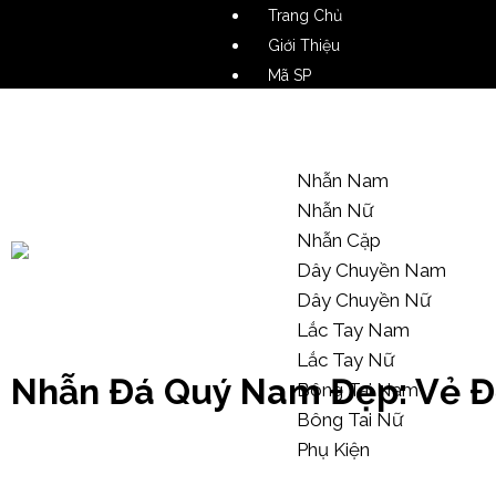
Trang Chủ
Giới Thiệu
Mã SP
Video SP
Mẫu Tham Khảo
Nhẫn Nam
Nhẫn Nữ
Nhẫn Cặp
Dây Chuyền Nam
Dây Chuyền Nữ
Kiến Thức Trang Sức
Lắc Tay Nam
Lắc Tay Nữ
Nhẫn Đá Quý Nam Đẹp: Vẻ Đ
Bông Tai Nam
Bông Tai Nữ
Phụ Kiện