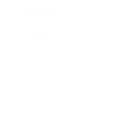
ền
Dây Chuyền Nữ
Nữ
Phụ Kiện
ng sống, của lý tưởng và chiều
a sự trưởng thành, là ngọn lửa
 ĐIỀU GÌ?