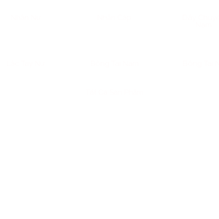
Nhẫn Nữ
Nhẫn Cặp
Dây Chuy
Nam
Lắc Tay Nữ
Bông Tai Nam
Bông Tai 
Tất Cả Sản Phẩm
ại hình, mà còn là sự khẳng định của khí chất, của con đườ
hông đơn giản là một món đồ trang sức. Đó là thông điệp củ
h sống có bản sắc, có trách nhiệm, và có chiều sâu.
EO NHẪN ĐÁ QUÝ: HỌ ĐANG CHỌN