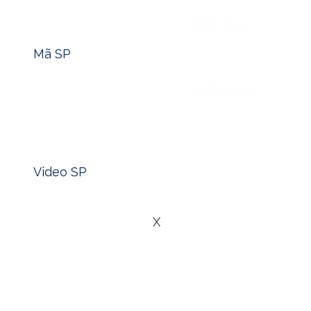
Tìm nhanh mã sản phẩm -> Click
Nhẫn Nam
Mã SP
Lắc Tay Nam
Xem nhanh video sản phẩm -> Click
Blog
Video SP
Liên Hệ
X
Có những món trang sức không chỉ là vật phẩm tô điểm ngo
sâu nội tâm. Nhẫn đá quý nam – nếu nhìn từ góc độ đó – k
âm ỉ cháy trong bàn tay của những người đàn ông chọn các
1. KHI NGƯỜI ĐÀN ÔNG CHỌN Đ