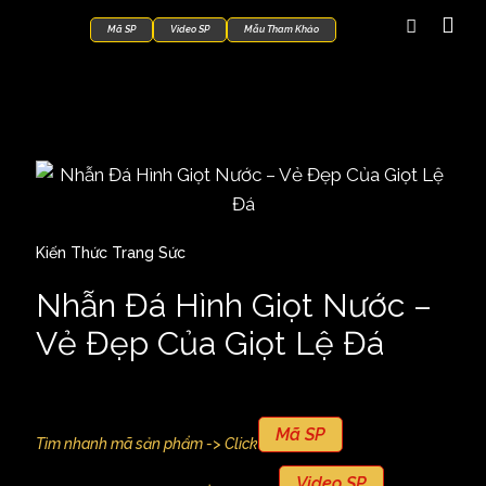
Mã SP
Video SP
Mẫu Tham Khảo
Kiến Thức Trang Sức
Nhẫn Đá Hình Giọt Nước –
Vẻ Đẹp Của Giọt Lệ Đá
Mã SP
Tìm nhanh mã sản phẩm -> Click
Video SP