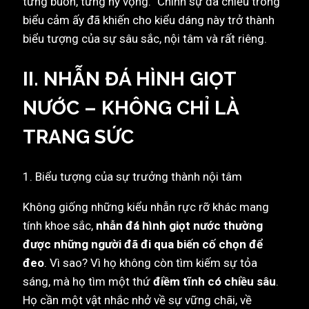
từng buồn, từng hy vọng.” Chính sự đa chiều trong
biểu cảm ấy đã khiến cho kiểu dáng này trở thành
biểu tượng của sự sâu sắc, nội tâm và rất riêng.
II. NHẪN ĐÁ HÌNH GIỌT
NƯỚC – KHÔNG CHỈ LÀ
TRANG SỨC
1. Biểu tượng của sự trưởng thành nội tâm
Không giống những kiểu nhẫn rực rỡ khác mang
tính khoe sắc,
nhẫn đá hình giọt nước thường
được những người đã đi qua biến cố chọn để
đeo
. Vì sao? Vì họ không còn tìm kiếm sự tỏa
sáng, mà họ tìm một thứ
điềm tĩnh có chiều sâu
.
Họ cần một vật nhắc nhở về sự vững chãi, về