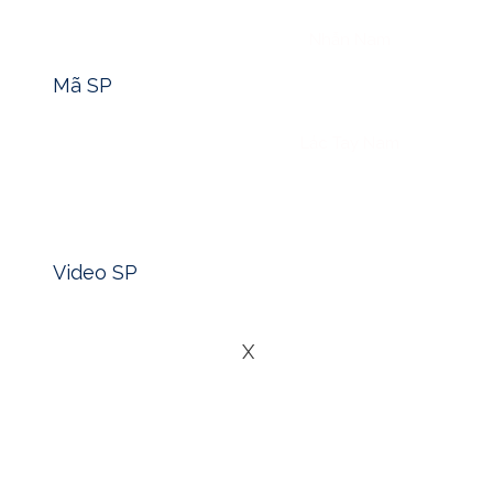
Tìm nhanh mã sản phẩm -> Click
Nhẫn Nam
Mã SP
Lắc Tay Nam
Xem nhanh video sản phẩm -> Click
Blog
Video SP
Liên Hệ
X
Trong nền văn hóa Á Đông nói chung và Việt Nam nói riêng,
may mắn và thành công. Trong số các loại vàng được ưa ch
người tiêu dùng, đặc biệt là những ai quan tâm đến việc tích
được xem là lựa chọn linh hoạt, tiện dụng và thiết thực, đ
trợ và các nhà đầu tư nhỏ lẻ.