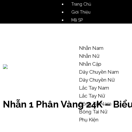
Trang Chủ
Giới Thiệu
Mã SP
Video SP
Mẫu Tham Khảo
Nhẫn Nam
Nhẫn Nữ
Nhẫn Cặp
Dây Chuyền Nam
Dây Chuyền Nữ
Kiến Thức Trang Sức
Lắc Tay Nam
Lắc Tay Nữ
Nhẫn 1 Phân Vàng 24K – Biểu 
Bông Tai Nam
Bông Tai Nữ
Phụ Kiện