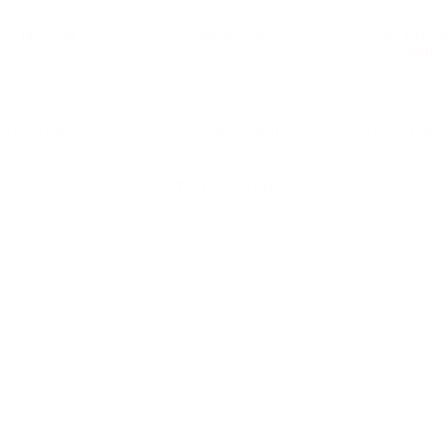
Nhẫn Nữ
Nhẫn Cặp
Dây Chuy
Nam
Lắc Tay Nữ
Bông Tai Nam
Bông Tai 
Tất Cả Sản Phẩm
 vàng không chỉ là một tài sản có giá trị cao mà còn là biể
uộng hiện nay, vàng 24K (hay còn gọi là vàng 9999) luôn gi
 lũy tài sản lâu dài. Và trong các hình thức tích lũy vàng phổ
ặc biệt phù hợp với nhiều đối tượng khách hàng từ sinh viên, 