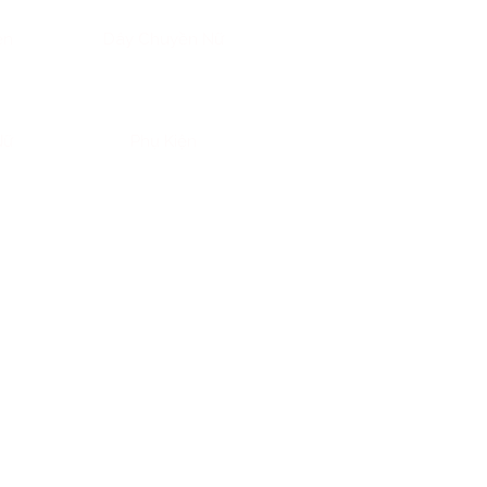
ền
Dây Chuyền Nữ
Nữ
Phụ Kiện
u tượng của sự thịnh vượng,
ữ vị thế số một trong lòng
 biến,
nhẫn 1 phân vàng 24K
người lao động, đến người nội