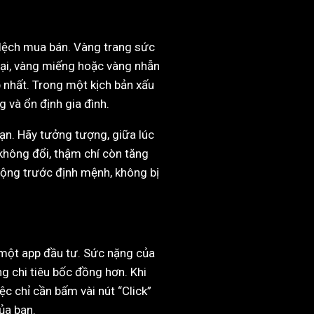
h lệch mua bán. Vàng trang sức
lại, vàng miếng hoặc vàng nhẫn
p nhất. Trong một kịch bản xấu
g và ổn định gia đình.
bạn. Hãy tưởng tượng, giữa lúc
không đổi, thậm chí còn tăng
 động trước định mệnh, không bị
n một app đầu tư. Sức nặng của
ng chi tiêu bốc đồng hơn. Khi
ệc chỉ cần bấm vài nút “Click”
ủa bạn.