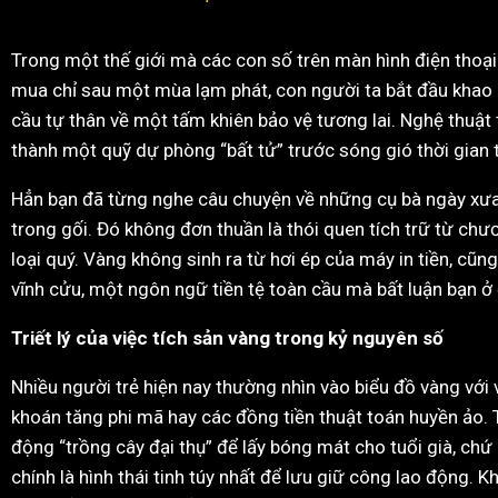
Trong một thế giới mà các con số trên màn hình điện thoạ
mua chỉ sau một mùa lạm phát, con người ta bắt đầu khao 
cầu tự thân về một tấm khiên bảo vệ tương lai. Nghệ thuật t
thành một quỹ dự phòng “bất tử” trước sóng gió thời gian thì
Hẳn bạn đã từng nghe câu chuyện về những cụ bà ngày xưa, 
trong gối. Đó không đơn thuần là thói quen tích trữ từ chươn
loại quý. Vàng không sinh ra từ hơi ép của máy in tiền, cũn
vĩnh cửu, một ngôn ngữ tiền tệ toàn cầu mà bất luận bạn ở
Triết lý của việc tích sản vàng trong kỷ nguyên số
Nhiều người trẻ hiện nay thường nhìn vào biểu đồ vàng với 
khoán tăng phi mã hay các đồng tiền thuật toán huyền ảo. 
động “trồng cây đại thụ” để lấy bóng mát cho tuổi già, chứ
chính là hình thái tinh túy nhất để lưu giữ công lao động.