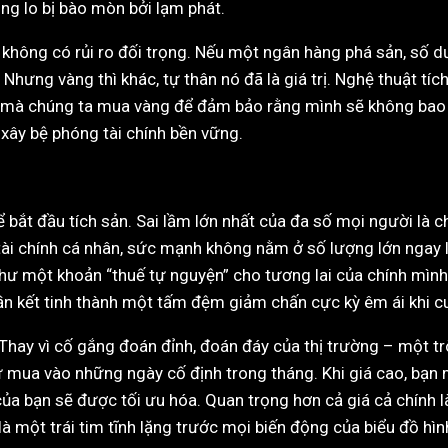
ng lo bị bào mòn bởi lạm phát.
t không có rủi ro đối trọng. Nếu một ngân hàng phá sản, số dư
Nhưng vàng thì khác, tự thân nó đã là giá trị. Nghệ thuật tíc
 mà chúng ta mua vàng để đảm bảo rằng mình sẽ không bao g
 xây bệ phóng tài chính bền vững.
 bắt đầu tích sản. Sai lầm lớn nhất của đa số mọi người là 
 tài chính cá nhân, sức mạnh không nằm ở số lượng lớn ngay
hư một khoản “thuế tự nguyện” cho tương lai của chính mìn
ần kết tinh thành một tấm đệm giảm chấn cực kỳ êm ái khi 
”. Thay vì cố gắng đoán đỉnh, đoán đáy của thị trường – một 
cứ mua vào những ngày cố định trong tháng. Khi giá cao, bạn 
của bạn sẽ được tối ưu hóa. Quan trọng hơn cả giá cả chính l
à một trái tim tĩnh lặng trước mọi biến động của biểu đồ hìn