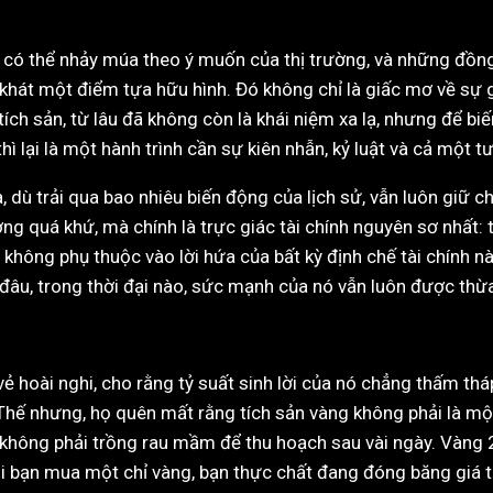
i có thể nhảy múa theo ý muốn của thị trường, và những đồng
khát một điểm tựa hữu hình. Đó không chỉ là giấc mơ về sự 
ích sản, từ lâu đã không còn là khái niệm xa lạ, nhưng để bi
 lại là một hành trình cần sự kiên nhẫn, kỷ luật và cả một tư 
dù trải qua bao nhiêu biến động của lịch sử, vẫn luôn giữ ch
g quá khứ, mà chính là trực giác tài chính nguyên sơ nhất: ti
g không phụ thuộc vào lời hứa của bất kỳ định chế tài chính 
 đâu, trong thời đại nào, sức mạnh của nó vẫn luôn được thừ
vẻ hoài nghi, cho rằng tỷ suất sinh lời của nó chẳng thấm t
Thế nhưng, họ quên mất rằng tích sản vàng không phải là một
 không phải trồng rau mầm để thu hoạch sau vài ngày. Vàng 24k
 Khi bạn mua một chỉ vàng, bạn thực chất đang đóng băng giá t