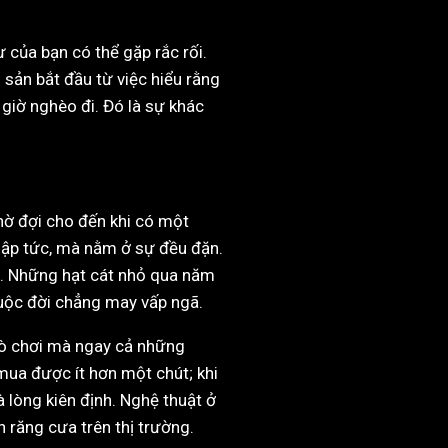
 của bạn có thể gặp rắc rối.
h sản bắt đầu từ việc hiểu rằng
iờ nghèo đi. Đó là sự khác
chờ đợi cho đến khi có một
 lập tức, mà nằm ở sự đều đặn.
h. Những hạt cát nhỏ qua năm
cuộc đời chẳng may vấp ngã.
trò chơi mà ngay cả những
mua được ít hơn một chút; khi
à lòng kiên định. Nghệ thuật ở
h răng cưa trên thị trường.