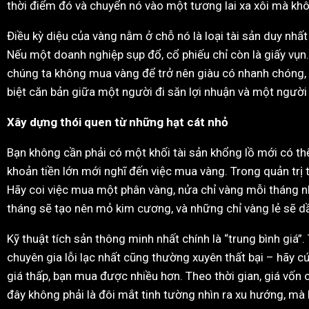
thời điểm đó và chuyển nó vào một tương lai xa xôi mà khô
Điều kỳ diệu của vàng nằm ở chỗ nó là loại tài sản duy nhấ
Nếu một doanh nghiệp sụp đổ, cổ phiếu chỉ còn là giấy vụn. 
chúng ta không mua vàng để trở nên giàu có nhanh chóng,
biệt căn bản giữa một người đi săn lợi nhuận và một người
Xây dựng thói quen từ những hạt cát nhỏ
Bạn không cần phải có một khối tài sản khổng lồ mới có thể
khoản tiền lớn mới nghĩ đến việc mua vàng. Trong quản trị
Hãy coi việc mua một phân vàng, nửa chỉ vàng mỗi tháng n
tháng sẽ tạo nên mỏ kim cương, và những chỉ vàng lẻ sẽ d
Kỹ thuật tích sản thông minh nhất chính là “trung bình giá
chuyên gia lỗi lạc nhất cũng thường xuyên thất bại – hãy 
giá thấp, bạn mua được nhiều hơn. Theo thời gian, giá vốn 
đây không phải là đôi mắt tinh tường nhìn ra xu hướng, mà l