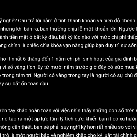
mỹ nghệ? Câu trả lời nằm ở tính thanh khoản và biên độ chên
 nhưng khi bán ra, bạn thường chịu lỗ một khoản lớn. Ngược 
nh tiền mặt ở bất kỳ đâu, bất kỳ lúc nào với mức chi phí thấ
àng chính là chiếc chìa khóa vạn năng giúp bạn duy trì sự sốn
o ít nhất 6 tháng đến 1 năm chi phí sinh hoạt của gia đình 
g vì số vàng tích lũy từ mười năm trước giờ đây có sức mua 
o trong tâm trí. Người có vàng trong tay là người có sự chủ
ay sự bất ổn toàn cầu.
trên tay khác hoàn toàn với việc nhìn thấy những con số trê
nó tạo ra một áp lực tâm lý tích cực, khiến bạn ít có xu hướ
ng cần thiết, bạn sẽ phải suy nghĩ kỹ hơn rất nhiều so với vi
i trò là một người bảo vệ nghiêm khắc cho kỷ luật tài chính c