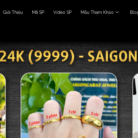
Giới Thiệu
Mã SP
Video SP
Mẫu Tham Khảo
Blo