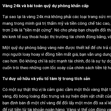
Vàng 24k và bài toán quỹ dự phòng khẩn cấp
Tại sao lại là vàng 24k mà không phải các loại trang sức 
mang trong mình giá trị thẩm mỹ và tiền công chế tác cao,
trơn 24k là “tiền mặt cứng”. Nó cho phép bạn chuyển đổi thà
khi kinh tế suy thoái hoặc thị trường tài chính đóng băng, v
Một quỹ dự phòng bằng vàng nên được thiết kế để chi trả ch
mọi người loay hoay vì đồng tiền mất giá, bạn vẫn ung dun
cao hơn. Đó không chỉ là sức mạnh tài chính, đó là sự tự d
cuốn trôi theo những cơn lốc xoáy của chính sách tiền tệ h
Tư duy sở hữu và yếu tố tâm lý trong tích sản
Có một sự thật thú vị là cảm giác cầm một thỏi vàng thật 
vàng, độ bóng loáng đặc trưng và sự hiện diện vật chất của 
bạn định bán đi một chỉ vàng để đổi lấy một món đồ xa xỉ khô
để rút tiền từ tài khoản ngân hàng. Vàng vì thế còn đóng va