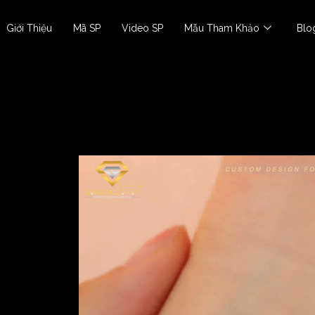
Giới Thiệu
Mã SP
Video SP
Mẫu Tham Khảo
Blo
Lắc Tay Nữ
Lắc tay SGC-L0068