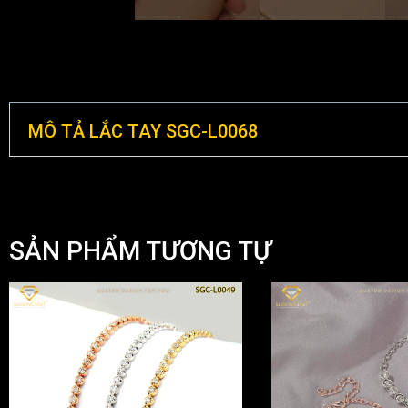
MÔ TẢ LẮC TAY SGC-L0068
SẢN PHẨM TƯƠNG TỰ