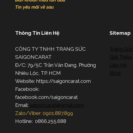
Băn khoăn mua lần đầu
Tin yêu mãi về sau
Thông Tin Liên Hệ
Sitemap
CÔNG TY TNHH TRANG SỨC
Trang Sức
SAIGONCARAT
Giới Thiệu
Đ/C: 79/5C Trần Văn Đang, Phường
Liên Hệ
Nhiêu Lộc, TP. HCM
Blog
Website: https://saigoncarat.com
Facebook:
facebook.com/saigoncarat
Email:
saigoncarat@gmail.com
Zalo/Viber: 0901.887.899
Hotline: 0866.255.688