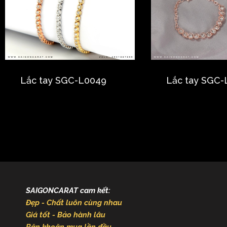
Lắc tay SGC-L0049
Lắc tay SGC-
SAIGONCARAT cam kết:
Đẹp - Chất luôn cùng nhau
Giá tốt - Bảo hành lâu