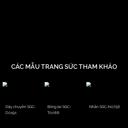
CÁC MẪU TRANG SỨC THAM KHẢO
Dây chuyền SGC-
Bông tai SGC-
Nhẫn SGC-N0756
D0191
T0088