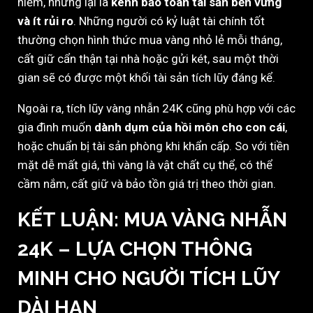
hiểm, nhưng lại là
kênh bảo toàn tài sản bền vững
và ít rủi ro
. Những người có kỷ luật tài chính tốt
thường chọn hình thức mua vàng nhỏ lẻ mỗi tháng,
cất giữ cẩn thận tại nhà hoặc gửi két, sau một thời
gian sẽ có được một khối tài sản tích lũy đáng kể.
Ngoài ra, tích lũy vàng nhẫn 24K cũng phù hợp với các
gia đình muốn
dành dụm của hồi môn cho con cái
,
hoặc chuẩn bị tài sản phòng khi khẩn cấp. So với tiền
mặt dễ mất giá, thì vàng là vật chất cụ thể, có thể
cầm nắm, cất giữ và bảo tồn giá trị theo thời gian.
KẾT LUẬN: MUA VÀNG NHẪN
24K – LỰA CHỌN THÔNG
MINH CHO NGƯỜI TÍCH LŨY
DÀI HẠN