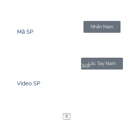
Tìm nhanh mã sản phẩm -> Click
Nhẫn Nam
Mã SP
Lắc Tay Nam
Xem nhanh video sản phẩm -> Click
Video SP
Blog
Liên Hệ
Mỗi người trong chúng ta, dù mạnh mẽ đến đâu, cũng có 
X
là hình bóng âm thầm hy sinh, lặng lẽ đứng sau thành cô
nhật, hoặc chỉ đơn giản là một cái ôm. Nhưng có bao giờ
tượng trưng cho sự trưởng thành, lòng biết ơn và tình yê