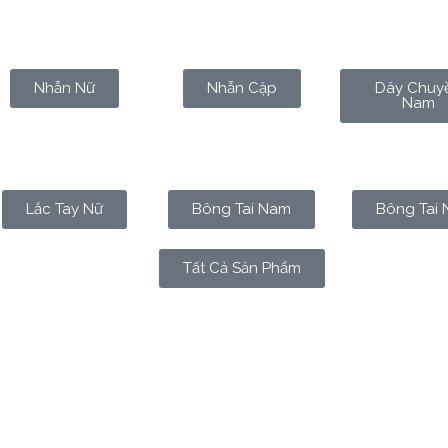
Nhẫn Nữ
Nhẫn Cặp
Dây Chuy
Nam
Lắc Tay Nữ
Bông Tai Nam
Bông Tai 
Tất Cả Sản Phẩm
một điểm tựa trong đời – đó là mẹ. Mẹ không chỉ là người 
ng của con cái. Chúng ta hay tặng mẹ một bó hoa vào ngày 8
 bạn nghĩ đến việc
mua trang sức cho mẹ
– như một món qu
u sâu sắc?