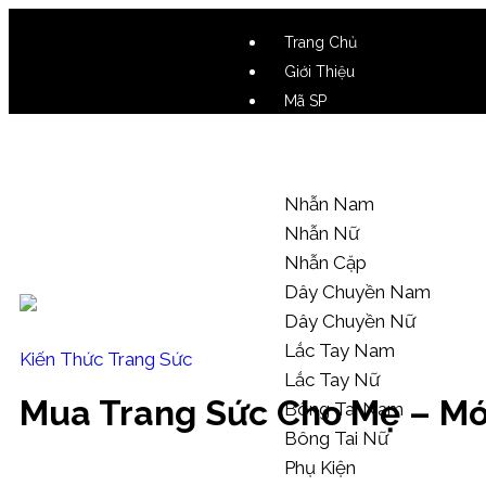
Trang Chủ
Giới Thiệu
Mã SP
Video SP
Mẫu Tham Khảo
Nhẫn Nam
Nhẫn Nữ
Nhẫn Cặp
Dây Chuyền Nam
Dây Chuyền Nữ
Lắc Tay Nam
Kiến Thức Trang Sức
Lắc Tay Nữ
Mua Trang Sức Cho Mẹ – Mó
Bông Tai Nam
Bông Tai Nữ
Phụ Kiện