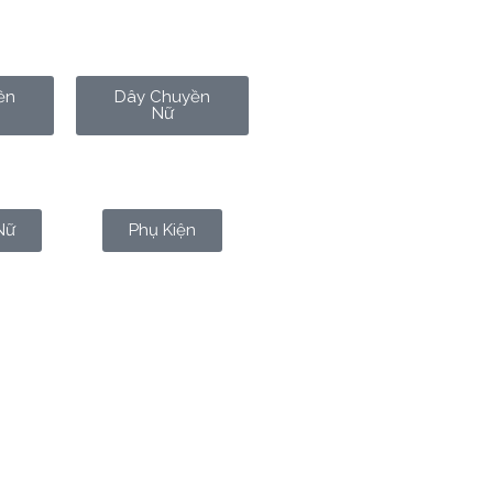
ền
Dây Chuyền
Nữ
Nữ
Phụ Kiện
sinh thành, nuôi dưỡng, mà còn
/3, một chiếc khăn vào dịp sinh
à tinh tế, ý nghĩa và bền lâu,