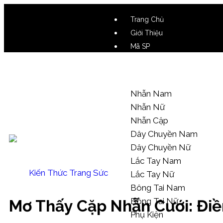
Trang Chủ
Giới Thiệu
Mã SP
Video SP
Mẫu Tham Khảo
Nhẫn Nam
Nhẫn Nữ
Nhẫn Cặp
Dây Chuyền Nam
Dây Chuyền Nữ
Lắc Tay Nam
Kiến Thức Trang Sức
Lắc Tay Nữ
Bông Tai Nam
Bông Tai Nữ
Mơ Thấy Cặp Nhẫn Cưới: Đi
Phụ Kiện