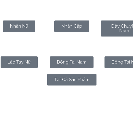
Nhẫn Nữ
Nhẫn Cặp
Dây Chuy
Nam
Lắc Tay Nữ
Bông Tai Nam
Bông Tai 
Tất Cả Sản Phẩm
ặp nhẫn cưới, chắc hẳn bạn sẽ tự hỏi: “Liệu đây có phải là d
tiềm thức?” Hãy cùng tìm hiểu những ý nghĩa đằng sau giấc 