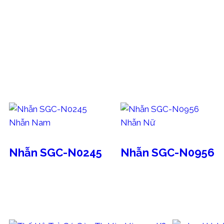
mà còn do chính bạn xây dựng từng ngày.
CÁC MẪU TRANG SỨC THAM KHẢO
Nhẫn Nam
Nhẫn Nữ
Nhẫn SGC-N0245
Nhẫn SGC-N0956
BÀI VIẾT KHÁC