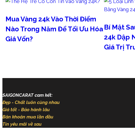
Mua Vàng 24k Vào Thời Điểm
Bí Mật S
Nào Trong Năm Để Tối Ưu Hóa
24k Dập N
Giá Vốn?
Giá Trị T
Tháng 8 5, 2026
Tháng 8 5, 2
SAIGONCARAT cam kết:
Đẹp - Chất luôn cùng nhau
Giá tốt - Bảo hành lâu
Băn khoăn mua lần đầu
Tin yêu mãi về sau