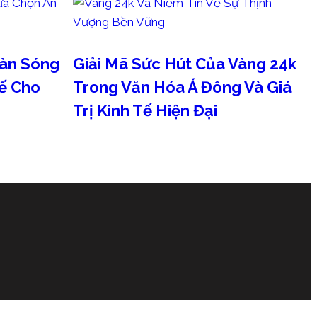
Làn Sóng
Giải Mã Sức Hút Của Vàng 24k
hế Cho
Trong Văn Hóa Á Đông Và Giá
Trị Kinh Tế Hiện Đại
Tháng 8 5, 2026