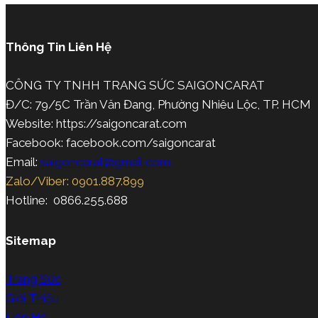
Thông Tin Liên Hệ
CÔNG TY TNHH TRANG SỨC SAIGONCARAT
Đ/C: 79/5C Trần Văn Đang, Phường Nhiêu Lộc, TP. HCM
Website: https://saigoncarat.com
Facebook: facebook.com/saigoncarat
Email:
saigoncarat@gmail.com
Zalo/Viber: 0901.887.899
Hotline: 0866.255.688
Sitemap
Trang Sức
Giới Thiệu
Liên Hệ