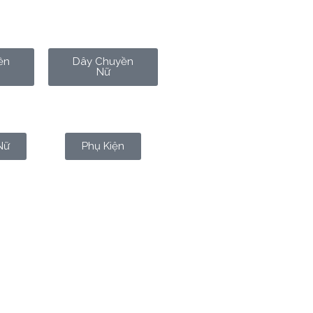
ền
Dây Chuyền
Nữ
Nữ
Phụ Kiện
ấu hiệu của một mối quan hệ bền
mơ này và xem nó có thể tiết lộ