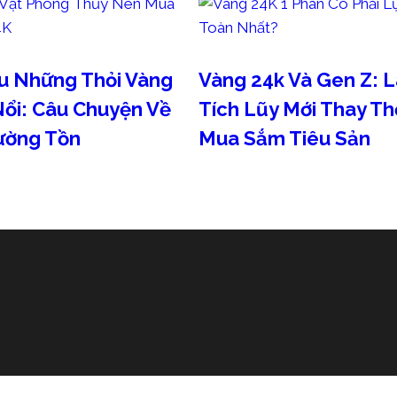
au Những Thỏi Vàng
Vàng 24k Và Gen Z: 
ổi: Câu Chuyện Về
Tích Lũy Mới Thay T
rường Tồn
Mua Sắm Tiêu Sản
026
Tháng 8 5, 2026