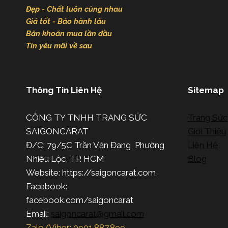
Đẹp - Chất luôn cùng nhau
Giá tốt - Bảo hành lâu
Băn khoăn mua lần đầu
Tin yêu mãi về sau
Thông Tin Liên Hệ
Sitemap
CÔNG TY TNHH TRANG SỨC
Trang Sức
SAIGONCARAT
Giới Thiệu
Đ/C: 79/5C Trần Văn Đang, Phường
Liên Hệ
Nhiêu Lộc, TP. HCM
Blog
Website: https://saigoncarat.com
Facebook:
facebook.com/saigoncarat
Email:
saigoncarat@gmail.com
Zalo/Viber: 0901.887.899