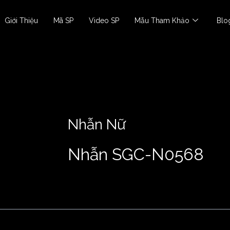
Giới Thiệu
Mã SP
Video SP
Mẫu Tham Khảo
Blo
Nhẫn Nữ
Nhẫn SGC-N0568