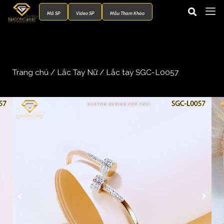
Mã SP
Video SP
Mẫu Tham Khảo
Trang chủ
/
Lắc Tay Nữ
/ Lắc tay SGC-L0057