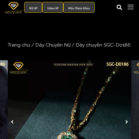
Mã SP
Video SP
Mẫu Tham Khảo
Trang chủ
/
Dây Chuyền Nữ
/ Dây chuyền SGC-D0186