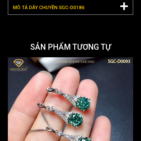
MÔ TẢ DÂY CHUYỀN SGC-D0186
SẢN PHẨM TƯƠNG TỰ