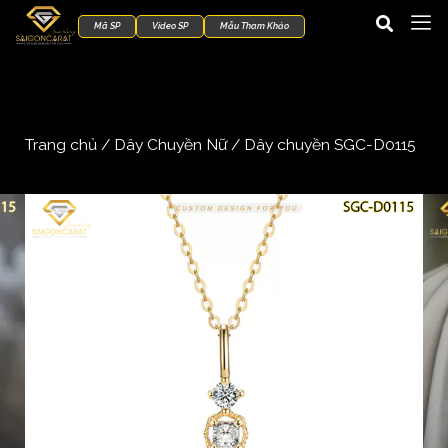
Mã SP
Video SP
Mẫu Tham Khảo
Trang chủ
/
Dây Chuyền Nữ
/ Dây chuyền SGC-D0115