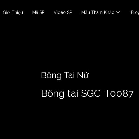
Giới Thiệu
Mã SP
Video SP
Mẫu Tham Khảo
Blo
Bông Tai Nữ
Bông tai SGC-T0087