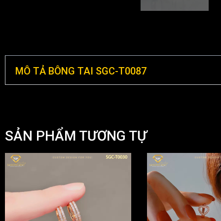
MÔ TẢ BÔNG TAI SGC-T0087
SẢN PHẨM TƯƠNG TỰ