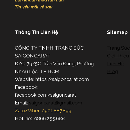
Băn khoăn mua lần đầu
Tin yêu mãi về sau
Thông Tin Liên Hệ
Sitemap
CÔNG TY TNHH TRANG SỨC
Trang Sức
SAIGONCARAT
Giới Thiệu
Đ/C: 79/5C Trần Văn Đang, Phường
Liên Hệ
Nhiêu Lộc, TP. HCM
Blog
Website: https://saigoncarat.com
Facebook:
facebook.com/saigoncarat
Email:
saigoncarat@gmail.com
Zalo/Viber: 0901.887.899
Hotline: 0866.255.688