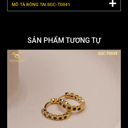
MÔ TẢ BÔNG TAI SGC-T0041
SẢN PHẨM TƯƠNG TỰ