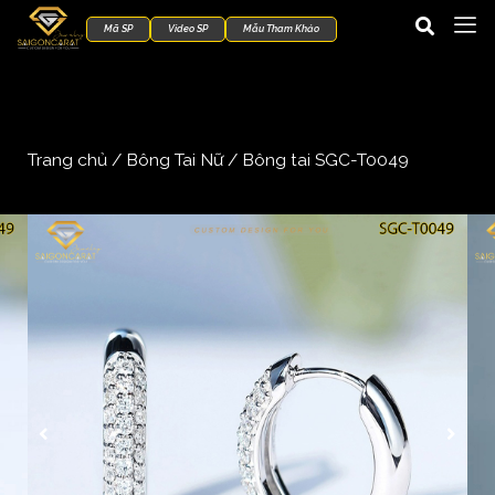
Mã SP
Video SP
Mẫu Tham Khảo
Trang chủ
/
Bông Tai Nữ
/ Bông tai SGC-T0049