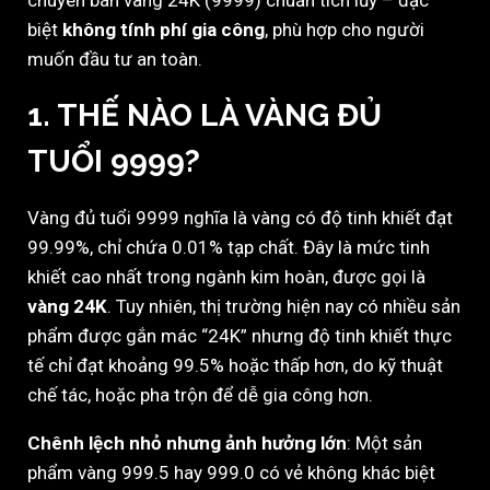
chuyên bán vàng 24K (9999) chuẩn tích lũy – đặc
biệt
không tính phí gia công
, phù hợp cho người
muốn đầu tư an toàn.
1. THẾ NÀO LÀ VÀNG ĐỦ
TUỔI 9999?
Vàng đủ tuổi 9999 nghĩa là vàng có độ tinh khiết đạt
99.99%, chỉ chứa 0.01% tạp chất. Đây là mức tinh
khiết cao nhất trong ngành kim hoàn, được gọi là
vàng 24K
. Tuy nhiên, thị trường hiện nay có nhiều sản
phẩm được gắn mác “24K” nhưng độ tinh khiết thực
tế chỉ đạt khoảng 99.5% hoặc thấp hơn, do kỹ thuật
chế tác, hoặc pha trộn để dễ gia công hơn.
Chênh lệch nhỏ nhưng ảnh hưởng lớn
: Một sản
phẩm vàng 999.5 hay 999.0 có vẻ không khác biệt