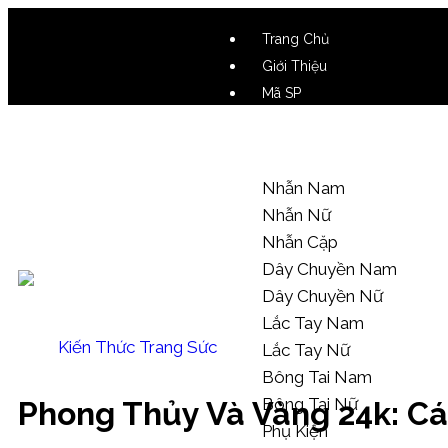
Trang Chủ
Giới Thiệu
Mã SP
Video SP
Mẫu Tham Khảo
Nhẫn Nam
Nhẫn Nữ
Nhẫn Cặp
Dây Chuyền Nam
Dây Chuyền Nữ
Lắc Tay Nam
Kiến Thức Trang Sức
Lắc Tay Nữ
Bông Tai Nam
Bông Tai Nữ
Phong Thủy Và Vàng 24k: Cá
Phụ Kiện