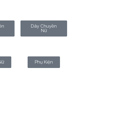
ền
Dây Chuyền
Nữ
Nữ
Phụ Kiện
rữ hay làm trang sức, mà nó còn
c bậc đế vương và giới quý tộc
hiêm. Khi chúng ta chạm tay vào