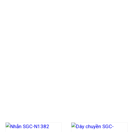
Cuộc sống là một dòng chảy của năng lượng, và vàng chín
tuổi, mệnh và cách tương tác với vàng 24k không chỉ giú
người mệnh Kim kiên cường, mệnh Thủy linh hoạt hay mệnh
phóng vững chắc cho mọi dự định tương lai.
Hãy để những miếng vàng 24k không chỉ nằm yên trong ng
thịnh vượng của cuộc đời bạn. Khi phong thủy và vàng hò
một cuộc sống viên mãn bền lâu. Hãy chọn cho mình một
mẹ, bạn sẽ thấy sự thay đổi kỳ diệu bắt đầu từ chính nhữn
CÁC MẪU TRANG SỨC THAM KHẢO