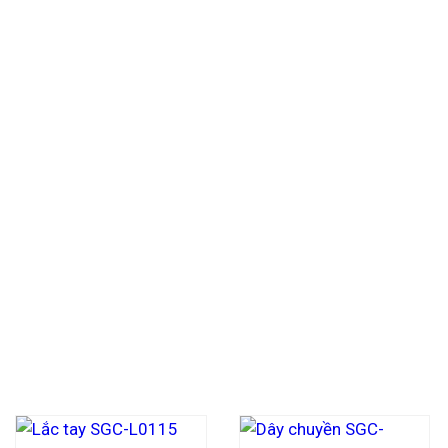
đó về phía sung túc. Hiểu về
 mới cho vận mệnh. Dù bạn là
 sắc về phong thủy sẽ luôn là bệ
ượng” xây dựng nên tòa lâu đài
theo sự an khang, thịnh vượng và
ận món quà quý giá từ lòng đất