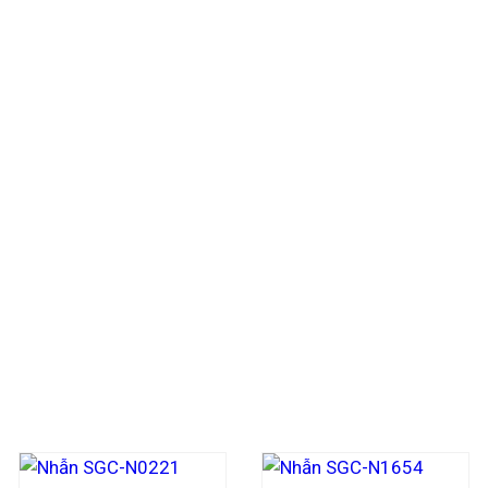
h là những nút thắt quan trọng giúp điều hướng dòng chảy 
p bạn bảo toàn giá trị kinh tế mà còn mở ra những cánh cửa
 Thổ vững chãi, việc sở hữu vàng với một sự hiểu biết sâu
ăn tủ, mà hãy để chúng trở thành những “viên gạch năng l
a quyện, đó cũng là lúc tài lộc tự tìm đường gõ cửa, mang 
 ngày lành, một giờ đẹp và một tâm hồn rộng mở để đón nh
g ánh kim rực rỡ ấy.