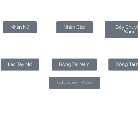
Nhẫn Nữ
Nhẫn Cặp
Dây Chuy
Nam
Lắc Tay Nữ
Bông Tai Nam
Bông Tai 
Tất Cả Sản Phẩm
 chỉ đơn thuần là một loại kim loại quý hiếm dùng để tích t
ự vĩnh cửu và sự sống viên mãn. Từ hàng ngàn năm trước, cá
ối thượng để chiêu tài, dẫn lộc và khẳng định vị thế uy ng