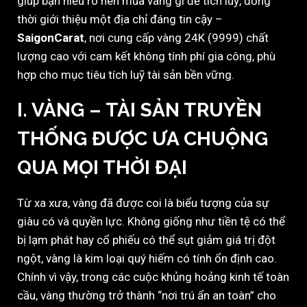
giúp bạn hiểu rõ nên mua vàng gì để tích luỹ, đồng
thời giới thiệu một địa chỉ đáng tin cậy –
SaigonCarat
, nơi cung cấp vàng 24K (9999) chất
lượng cao với cam kết không tính phí gia công, phù
hợp cho mục tiêu tích luỹ tài sản bền vững.
I. VÀNG – TÀI SẢN TRUYỀN
THỐNG ĐƯỢC ƯA CHUỘNG
QUA MỌI THỜI ĐẠI
Từ xa xưa, vàng đã được coi là biểu tượng của sự
giàu có và quyền lực. Không giống như tiền tệ có thể
bị lạm phát hay cổ phiếu có thể sụt giảm giá trị đột
ngột, vàng là kim loại quý hiếm có tính ổn định cao.
Chính vì vậy, trong các cuộc khủng hoảng kinh tế toàn
cầu, vàng thường trở thành “nơi trú ẩn an toàn” cho